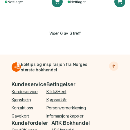
Nettlager
Nettlager
Viser
6
av
6
treff
Boktips og inspirasjon fra Norges
største bokhandel
Bunnmeny
Kundeservice
Betingelser
Kundeservice
Klikk&Hent
Kjøpshjelp
Kjøpsvilkår
Kontakt oss
Personvernerklæring
Gavekort
Informasjonskapsler
Kundefordeler
ARK Bokhandel