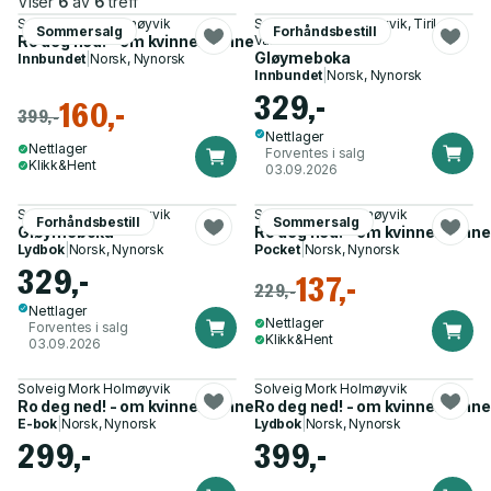
Viser
6
av
6
treff
Solveig Mork Holmøyvik
Solveig Mork Holmøyvik, Tiril
Sommersalg
Forhåndsbestill
Ro deg ned! - om kvinner, sinne og solidaritet
Valeur
Gløymeboka
Innbundet
|
Norsk, Nynorsk
Innbundet
|
Norsk, Nynorsk
329,-
160,-
399,-
Nettlager
Nettlager
Forventes i salg
Klikk&Hent
03.09.2026
Solveig Mork Holmøyvik
Solveig Mork Holmøyvik
Forhåndsbestill
Sommersalg
Gløymeboka
Ro deg ned! - om kvinner, sinne
Lydbok
|
Norsk, Nynorsk
Pocket
|
Norsk, Nynorsk
329,-
137,-
229,-
Nettlager
Nettlager
Forventes i salg
Klikk&Hent
03.09.2026
Solveig Mork Holmøyvik
Solveig Mork Holmøyvik
Ro deg ned! - om kvinner, sinne og solidaritet
Ro deg ned! - om kvinner, sinne
E-bok
|
Norsk, Nynorsk
Lydbok
|
Norsk, Nynorsk
299,-
399,-