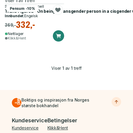
Viser
1
av
1
treff
Sophie Grace Chappell
Pensum -10%
Trans Figured – On being a transgender person in a cisgender
Innbundet
|
Engelsk
332,-
369,-
Nettlager
Klikk&Hent
Viser
1
av
1
treff
Boktips og inspirasjon fra Norges
største bokhandel
Bunnmeny
Kundeservice
Betingelser
Kundeservice
Klikk&Hent