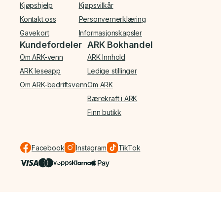
Kjøpshjelp
Kjøpsvilkår
Kontakt oss
Personvernerklæring
Gavekort
Informasjonskapsler
Kundefordeler
ARK Bokhandel
Om ARK-venn
ARK Innhold
ARK leseapp
Ledige stillinger
Om ARK-bedriftsvenn
Om ARK
Bærekraft i ARK
Finn butikk
Facebook
Instagram
TikTok