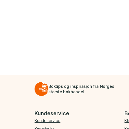
Boktips og inspirasjon fra Norges
største bokhandel
Bunnmeny
Kundeservice
B
Kundeservice
Kl
Kjøpshjelp
Kj