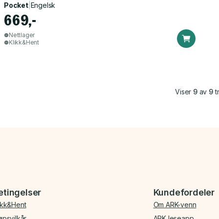
Pocket
|
Engelsk
669,-
Nettlager
Klikk&Hent
Viser
9
av
9
tr
etingelser
Kundefordeler
ikk&Hent
Om ARK-venn
øpsvilkår
ARK leseapp