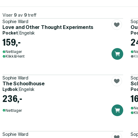
Viser
9
av
9
treff
Sophie Ward
Sop
Love and Other Thought Experiments
Ou
Pocket
|
Engelsk
Po
159,-
2
Nettlager
Ne
Klikk&Hent
Kl
Sophie Ward
Sop
The Schoolhouse
Sc
Lydbok
|
Engelsk
Po
236,-
1
Ne
Nettlager
Kl
Sophie Ward
Sop