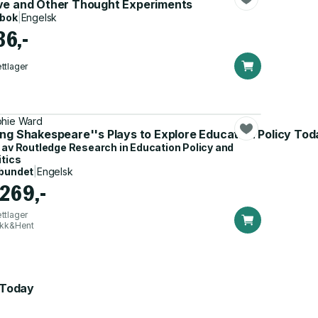
ve and Other Thought Experiments
dbok
|
Engelsk
36,-
ttlager
hie Ward
ing Shakespeare''s Plays to Explore Education Policy Tod
 av
Routledge Research in Education Policy and
itics
bundet
|
Engelsk
 269,-
ttlager
ikk&Hent
 Today