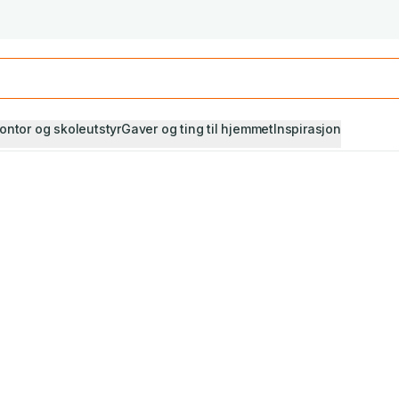
Studiestart! Alle* pensumbøker -20%
Se utvalget her
ontor og skoleutstyr
Gaver og ting til hjemmet
Inspirasjon