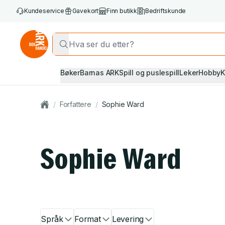
Kundeservice
Gavekort
Finn butikk
Bedriftskunde
Bøker
Barnas ARK
Spill og puslespill
Leker
Hobby
K
/
Forfattere
/
Sophie Ward
Sophie Ward
Språk
Format
Levering