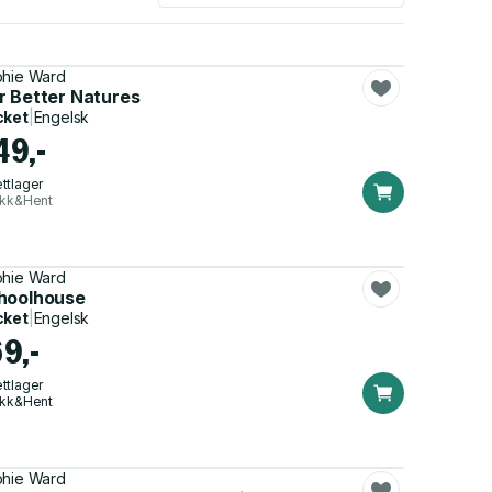
hie Ward
r Better Natures
cket
|
Engelsk
49,-
ttlager
ikk&Hent
hie Ward
hoolhouse
cket
|
Engelsk
69,-
ttlager
ikk&Hent
hie Ward