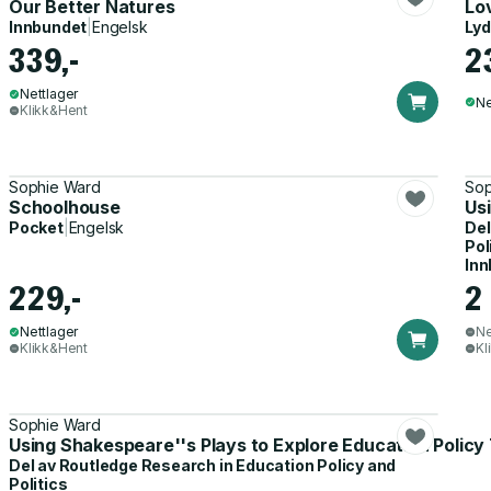
Our Better Natures
Lo
Innbundet
|
Engelsk
Ly
339,-
2
Nettlager
Ne
Klikk&Hent
Sophie Ward
Sop
Schoolhouse
Us
Pocket
|
Engelsk
Del
Pol
Inn
229,-
2
Nettlager
Ne
Klikk&Hent
Kl
Sophie Ward
Using Shakespeare''s Plays to Explore Education Policy
Del av
Routledge Research in Education Policy and
Politics