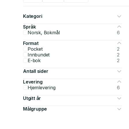
Kategori
Språk
Norsk, Bokmål
6
Format
Pocket
2
Innbundet
2
E-bok
2
Antall sider
Levering
Hjemlevering
6
Utgitt år
Målgruppe