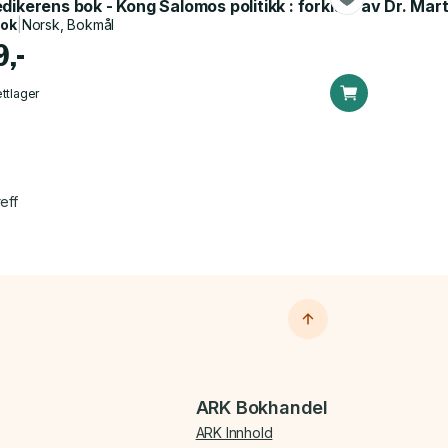
dikerens bok - Kong Salomos politikk : forklart av Dr. Mar
bok
|
Norsk, Bokmål
9,-
ttlager
eff
ARK Bokhandel
ARK Innhold