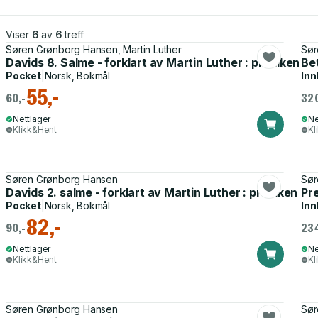
Viser
6
av
6
treff
Søren Grønborg Hansen, Martin Luther
Sør
Davids 8. Salme - forklart av Martin Luther : prediken år
Be
Pocket
|
Norsk, Bokmål
Inn
55,-
60,-
320
Nettlager
Ne
Klikk&Hent
Kl
Søren Grønborg Hansen
Sør
Davids 2. salme - forklart av Martin Luther : prediken år
Pre
Pocket
|
Norsk, Bokmål
Inn
82,-
90,-
234
Nettlager
Ne
Klikk&Hent
Kl
Søren Grønborg Hansen
Sør