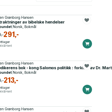
en Grønborg Hansen
 1537
traktninger av bibelske hendelser
bundet
|
Norsk, Bokmål
291,-
,-
ttlager
ikk&Hent
en Grønborg Hansen
 1532
dikerens bok - kong Salomos politikk : forklart av Dr. Mar
bundet
|
Norsk, Bokmål
213,-
,-
ttlager
ikk&Hent
en Grønborg Hansen