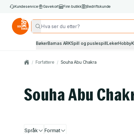
Kundeservice
Gavekort
Finn butikk
Bedriftskunde
Bøker
Barnas ARK
Spill og puslespill
Leker
Hobby
K
/
Forfattere
/
Souha Abu Chakra
Souha Abu Chak
Språk
Format