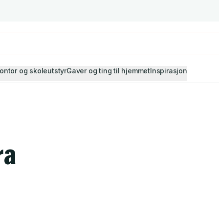
Studiestart! Alle* pensumbøker -20%
Se utvalget her
ontor og skoleutstyr
Gaver og ting til hjemmet
Inspirasjon
ra