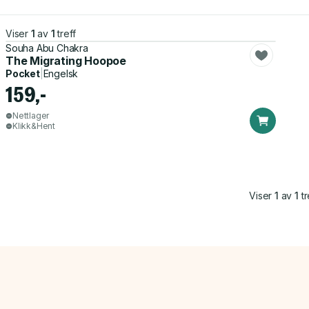
Viser
1
av
1
treff
Souha Abu Chakra
The Migrating Hoopoe
Pocket
|
Engelsk
159,-
Nettlager
Klikk&Hent
Viser
1
av
1
tr