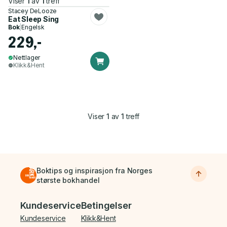
Viser
1
av
1
treff
Stacey DeLooze
Eat Sleep Sing
Bok
|
Engelsk
229,-
Nettlager
Klikk&Hent
Viser
1
av
1
treff
Boktips og inspirasjon fra Norges
største bokhandel
Bunnmeny
Kundeservice
Betingelser
Kundeservice
Klikk&Hent