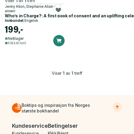
Viser
1
av
1
treff
Jenny Klion, Stephanie Allain og 1
annen
Who’s in Charge?: A first book of consent and an uplifting cel
Innbundet
|
Engelsk
199,-
Nettlager
Klikk&Hent
Viser
1
av
1
treff
Boktips og inspirasjon fra Norges
største bokhandel
Bunnmeny
Kundeservice
Betingelser
Kundeservice
Klikk&Hent