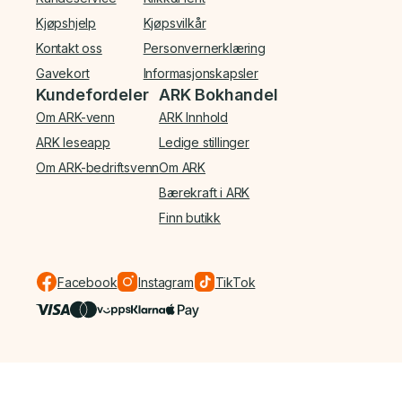
Kjøpshjelp
Kjøpsvilkår
Kontakt oss
Personvernerklæring
Gavekort
Informasjonskapsler
Kundefordeler
ARK Bokhandel
Om ARK-venn
ARK Innhold
ARK leseapp
Ledige stillinger
Om ARK-bedriftsvenn
Om ARK
Bærekraft i ARK
Finn butikk
Facebook
Instagram
TikTok