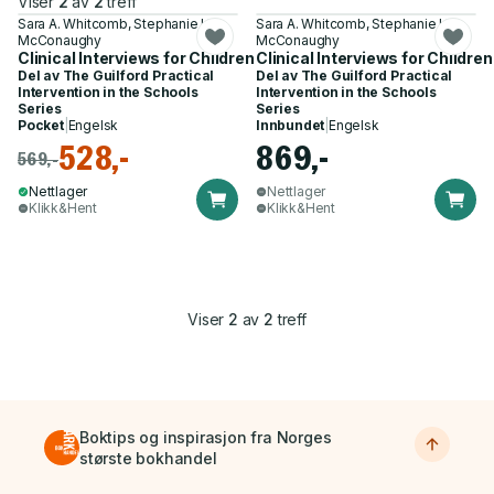
Viser
2
av
2
treff
Sara A. Whitcomb, Stephanie H.
Sara A. Whitcomb, Stephanie H.
McConaughy
McConaughy
Clinical Interviews for Children and Adolescents
Clinical Interviews for Childr
Del av
The Guilford Practical
Del av
The Guilford Practical
Intervention in the Schools
Intervention in the Schools
Series
Series
Pocket
|
Engelsk
Innbundet
|
Engelsk
528,-
869,-
569,-
Nettlager
Nettlager
Klikk&Hent
Klikk&Hent
Viser
2
av
2
treff
Boktips og inspirasjon fra Norges
største bokhandel