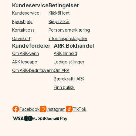
Bunnmeny
Kundeservice
Betingelser
Kundeservice
Klikk&Hent
Kjøpshjelp
Kjøpsvilkår
Kontakt oss
Personvernerklæring
Gavekort
Informasjonskapsler
Kundefordeler
ARK Bokhandel
Om ARK-venn
ARK Innhold
ARK leseapp
Ledige stillinger
Om ARK-bedriftsvenn
Om ARK
Bærekraft i ARK
Finn butikk
Facebook
Instagram
TikTok