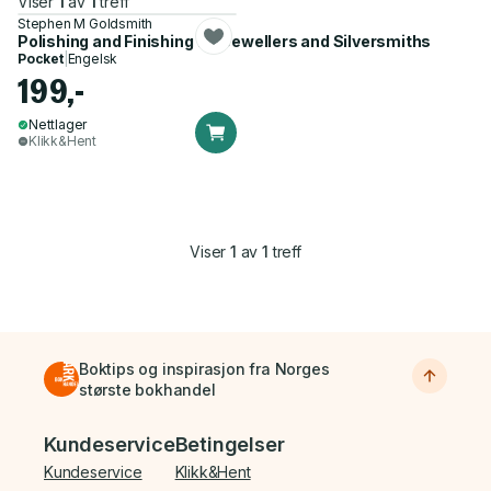
Viser
1
av
1
treff
Stephen M Goldsmith
Polishing and Finishing for Jewellers and Silversmiths
Pocket
|
Engelsk
199,-
Nettlager
Klikk&Hent
Viser
1
av
1
treff
Boktips og inspirasjon fra Norges
største bokhandel
Bunnmeny
Kundeservice
Betingelser
Kundeservice
Klikk&Hent