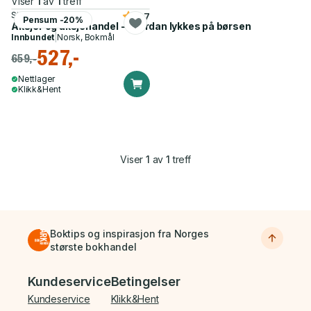
Viser
1
av
1
treff
Stig Mikalsen
3.7
Pensum -20%
Aksjer og aksjehandel - hvordan lykkes på børsen
Innbundet
|
Norsk, Bokmål
527,-
659,-
Nettlager
Klikk&Hent
Viser
1
av
1
treff
Boktips og inspirasjon fra Norges
største bokhandel
Bunnmeny
Kundeservice
Betingelser
Kundeservice
Klikk&Hent