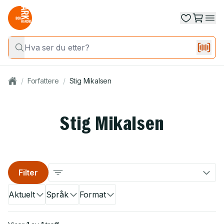
/
Forfattere
/
Stig Mikalsen
Stig Mikalsen
Filter
Aktuelt
Språk
Format