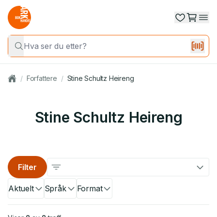
/
Forfattere
/
Stine Schultz Heireng
Stine Schultz Heireng
Filter
Aktuelt
Språk
Format