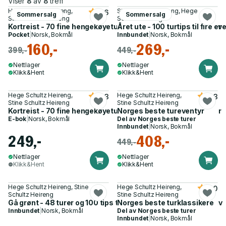
Viser
8
av
8
treff
Hege Schultz Heireng,
Stine Schultz Heireng, Hege
3.6
Sommersalg
Sommersalg
Stine Schultz Heireng
Schultz Heireng
Kortreist - 70 fine hengekøyeturer fra Norges 15 største byer
Året ute - 100 turtips til fire ev
Pocket
|
Norsk, Bokmål
Innbundet
|
Norsk, Bokmål
160,-
269,-
399,-
449,-
Nettlager
Nettlager
Klikk&Hent
Klikk&Hent
Hege Schultz Heireng,
Hege Schultz Heireng,
4.3
4.3
Stine Schultz Heireng
Stine Schultz Heireng
Kortreist - 70 fine hengekøyeturer fra Norges 15 største byer
Norges beste tureventyr
E-bok
|
Norsk, Bokmål
Del av
Norges beste turer
Innbundet
|
Norsk, Bokmål
249,-
408,-
449,-
Nettlager
Nettlager
Klikk&Hent
Klikk&Hent
Hege Schultz Heireng, Stine
Hege Schultz Heireng,
5.0
Schultz Heireng
Stine Schultz Heireng
Gå grønt - 48 turer og 100 tips til et mer bærekraftig friluftsliv
Norges beste turklassikere
Innbundet
|
Norsk, Bokmål
Del av
Norges beste turer
Innbundet
|
Norsk, Bokmål