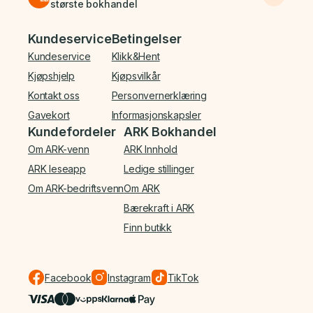
største bokhandel
Bunnmeny
Kundeservice
Betingelser
Kundeservice
Klikk&Hent
Kjøpshjelp
Kjøpsvilkår
Kontakt oss
Personvernerklæring
Gavekort
Informasjonskapsler
Kundefordeler
ARK Bokhandel
Om ARK-venn
ARK Innhold
ARK leseapp
Ledige stillinger
Om ARK-bedriftsvenn
Om ARK
Bærekraft i ARK
Finn butikk
Facebook
Instagram
TikTok