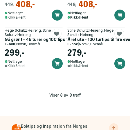
408,-
408,-
449,-
449,-
Nettlager
Nettlager
Klikk&Hent
Klikk&Hent
Hege Schultz Heireng, Stine
Stine Schultz Heireng, Hege
Schultz Heireng
Schultz Heireng
Gå grønt - 48 turer og 100 tips til et mer bærekraftig friluftsliv
Året ute - 100 turtips til fire ev
E-bok
|
Norsk, Bokmål
E-bok
|
Norsk, Bokmål
299,-
279,-
Nettlager
Nettlager
Klikk&Hent
Klikk&Hent
Viser
8
av
8
treff
Boktips og inspirasjon fra Norges