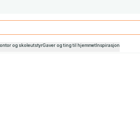
Studiestart! Alle* pensumbøker -20%
Se utvalget her
ontor og skoleutstyr
Gaver og ting til hjemmet
Inspirasjon