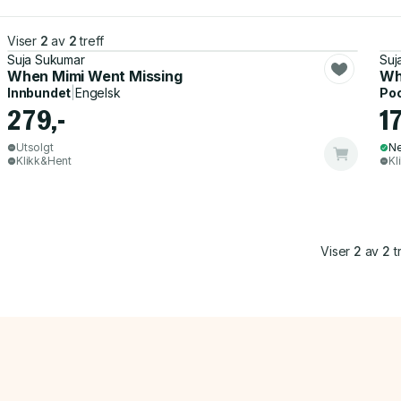
Viser
2
av
2
treff
Suja Sukumar
Suj
When Mimi Went Missing
Wh
Innbundet
|
Engelsk
Po
279,-
17
Utsolgt
Ne
Klikk&Hent
Kl
Viser
2
av
2
tr