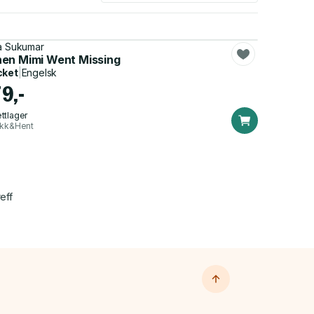
a Sukumar
en Mimi Went Missing
cket
|
Engelsk
9,-
ttlager
ikk&Hent
eff