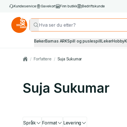
Kundeservice
Gavekort
Finn butikk
Bedriftskunde
Bøker
Barnas ARK
Spill og puslespill
Leker
Hobby
K
/
Forfattere
/
Suja Sukumar
Suja Sukumar
Språk
Format
Levering