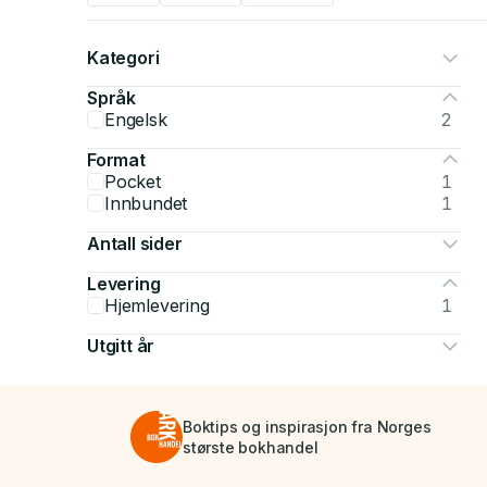
Kategori
Språk
Engelsk
2
Format
Pocket
1
Innbundet
1
Antall sider
Levering
Hjemlevering
1
Utgitt år
Boktips og inspirasjon fra Norges
største bokhandel