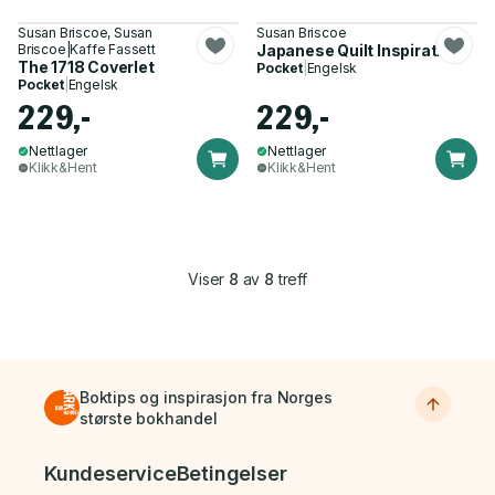
Susan Briscoe, Susan
Susan Briscoe
Briscoe|Kaffe Fassett
Japanese Quilt Inspirations
The 1718 Coverlet
Pocket
|
Engelsk
Pocket
|
Engelsk
229,-
229,-
Nettlager
Nettlager
Klikk&Hent
Klikk&Hent
Viser
8
av
8
treff
Boktips og inspirasjon fra Norges
største bokhandel
Bunnmeny
Kundeservice
Betingelser