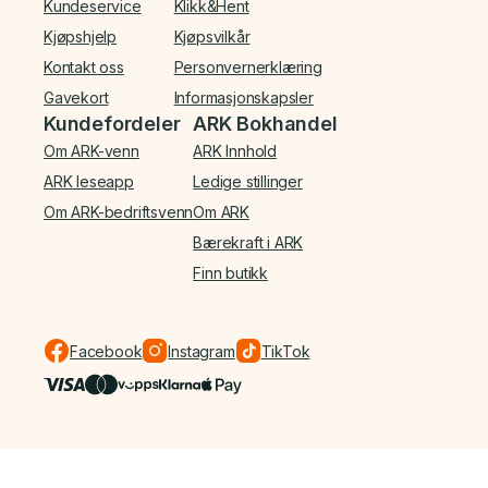
Kundeservice
Klikk&Hent
Kjøpshjelp
Kjøpsvilkår
Kontakt oss
Personvernerklæring
Gavekort
Informasjonskapsler
Kundefordeler
ARK Bokhandel
Om ARK-venn
ARK Innhold
ARK leseapp
Ledige stillinger
Om ARK-bedriftsvenn
Om ARK
Bærekraft i ARK
Finn butikk
Facebook
Instagram
TikTok