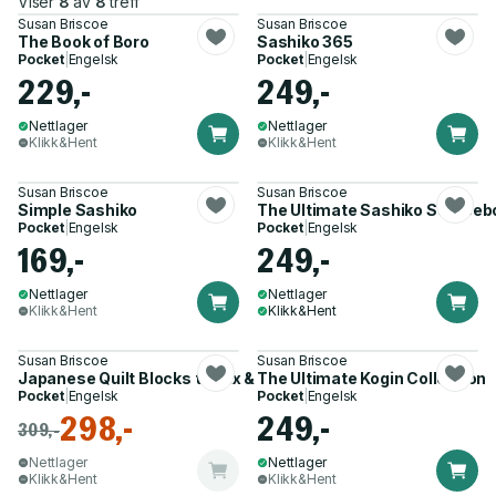
Viser
8
av
8
treff
Susan Briscoe
Susan Briscoe
The Book of Boro
Sashiko 365
Pocket
|
Engelsk
Pocket
|
Engelsk
229,-
249,-
Nettlager
Nettlager
Klikk&Hent
Klikk&Hent
Susan Briscoe
Susan Briscoe
Simple Sashiko
The Ultimate Sashiko Sourceb
Pocket
|
Engelsk
Pocket
|
Engelsk
169,-
249,-
Nettlager
Nettlager
Klikk&Hent
Klikk&Hent
Susan Briscoe
Susan Briscoe
Japanese Quilt Blocks to Mix & Match
The Ultimate Kogin Collection
Pocket
|
Engelsk
Pocket
|
Engelsk
298,-
249,-
309,-
Nettlager
Nettlager
Klikk&Hent
Klikk&Hent