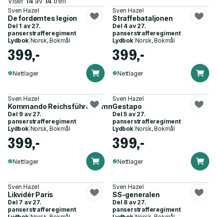
Viser
14
av
14
treff
Sven Hazel
Sven Hazel
De fordømtes legion
Straffebataljonen
Del 1 av
27.
Del 4 av
27.
panserstrafferegiment
panserstrafferegiment
Lydbok
|
Norsk, Bokmål
Lydbok
|
Norsk, Bokmål
399,-
399,-
Nettlager
Nettlager
Sven Hazel
Sven Hazel
Kommando Reichsführer Himmler
Gestapo
Del 9 av
27.
Del 5 av
27.
panserstrafferegiment
panserstrafferegiment
Lydbok
|
Norsk, Bokmål
Lydbok
|
Norsk, Bokmål
399,-
399,-
Nettlager
Nettlager
Sven Hazel
Sven Hazel
Likvidér Paris
SS-generalen
Del 7 av
27.
Del 8 av
27.
panserstrafferegiment
panserstrafferegiment
Lydbok
|
Norsk, Bokmål
Lydbok
|
Norsk, Bokmål