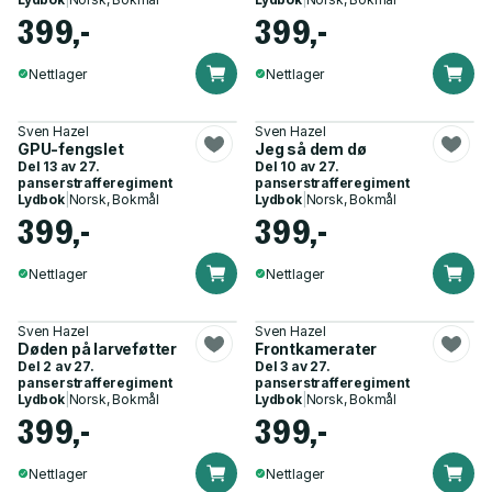
399,-
399,-
Nettlager
Nettlager
Sven Hazel
Sven Hazel
GPU-fengslet
Jeg så dem dø
Del 13 av
27.
Del 10 av
27.
panserstrafferegiment
panserstrafferegiment
Lydbok
|
Norsk, Bokmål
Lydbok
|
Norsk, Bokmål
399,-
399,-
Nettlager
Nettlager
Sven Hazel
Sven Hazel
Døden på larveføtter
Frontkamerater
Del 2 av
27.
Del 3 av
27.
panserstrafferegiment
panserstrafferegiment
Lydbok
|
Norsk, Bokmål
Lydbok
|
Norsk, Bokmål
399,-
399,-
Nettlager
Nettlager