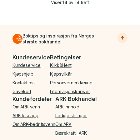
Viser
14
av
14
treff
Boktips og inspirasjon fra Norges
største bokhandel
Bunnmeny
Kundeservice
Betingelser
Kundeservice
Klikk&Hent
Kjøpshjelp
Kjøpsvilkår
Kontakt oss
Personvernerklæring
Gavekort
Informasjonskapsler
Kundefordeler
ARK Bokhandel
Om ARK-venn
ARK Innhold
ARK leseapp
Ledige stillinger
Om ARK-bedriftsvenn
Om ARK
Bærekraft i ARK