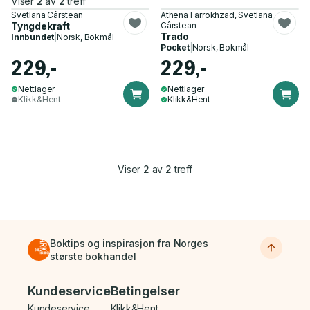
Viser
2
av
2
treff
Svetlana Cârstean
Athena Farrokhzad, Svetlana
Tyngdekraft
Cârstean
Trado
Innbundet
|
Norsk, Bokmål
Pocket
|
Norsk, Bokmål
229,-
229,-
Nettlager
Nettlager
Klikk&Hent
Klikk&Hent
Viser
2
av
2
treff
Boktips og inspirasjon fra Norges
største bokhandel
Bunnmeny
Kundeservice
Betingelser
Kundeservice
Klikk&Hent