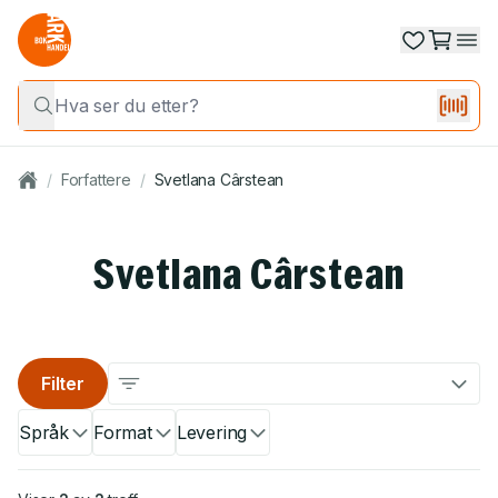
/
Forfattere
/
Svetlana Cârstean
Svetlana Cârstean
Filter
Språk
Format
Levering