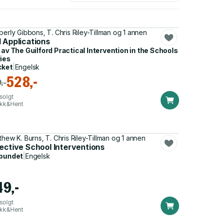
berly Gibbons, T. Chris Riley-Tillman og 1 annen
 Applications
 av
The Guilford Practical Intervention in the Schools
ies
cket
|
Engelsk
528,-
,-
solgt
ikk&Hent
thew K. Burns, T. Chris Riley-Tillman og 1 annen
ective School Interventions
bundet
|
Engelsk
49,-
solgt
ikk&Hent