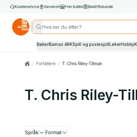
Kundeservice
Gavekort
Finn butikk
Bedriftskunde
Bøker
Barnas ARK
Spill og puslespill
Leker
Hobby
K
/
Forfattere
/
T. Chris Riley-Tillman
T. Chris Riley-Ti
Språk
Format