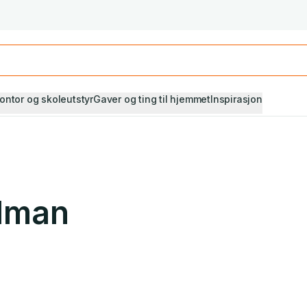
Studiestart! Alle* pensumbøker -20%
Se utvalget her
ontor og skoleutstyr
Gaver og ting til hjemmet
Inspirasjon
llman