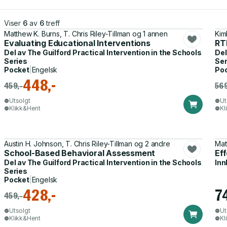
Viser
6
av
6
treff
Matthew K. Burns, T. Chris Riley-Tillman og 1 annen
Kim
Evaluating Educational Interventions
RTI
Del av
The Guilford Practical Intervention in the Schools
Del
Series
Ser
Pocket
|
Engelsk
Po
448,-
459,-
569
Utsolgt
Ut
Klikk&Hent
Kl
Austin H. Johnson, T. Chris Riley-Tillman og 2 andre
Mat
School-Based Behavioral Assessment
Eff
Del av
The Guilford Practical Intervention in the Schools
Inn
Series
Pocket
|
Engelsk
428,-
7
459,-
Utsolgt
Ut
Klikk&Hent
Kl