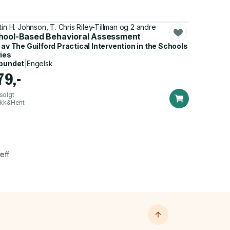
tin H. Johnson, T. Chris Riley-Tillman og 2 andre
hool-Based Behavioral Assessment
 av
The Guilford Practical Intervention in the Schools
ies
bundet
|
Engelsk
79,-
solgt
ikk&Hent
eff