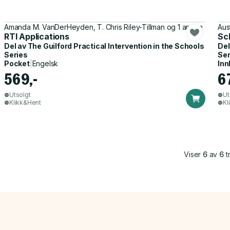
Amanda M. VanDerHeyden, T. Chris Riley-Tillman og 1 annen
Aus
RTI Applications
Sc
Del av
The Guilford Practical Intervention in the Schools
Del
Series
Ser
Pocket
|
Engelsk
Inn
569,-
6
Utsolgt
Ut
Klikk&Hent
Kl
Viser
6
av
6
tr