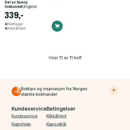
Del av
Sunny
Innbundet
|
Engelsk
339,-
Nettlager
Klikk&Hent
Viser
11
av
11
treff
Boktips og inspirasjon fra Norges
største bokhandel
Bunnmeny
Kundeservice
Betingelser
Kundeservice
Klikk&Hent
Kjøpshjelp
Kjøpsvilkår