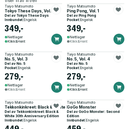
Viser
11
av
11
treff
Taiyo Matsumoto
Taiyo Matsumoto
Tokyo These Days, Vol. 1
Ping Pong, Vol. 1
Del av
Tokyo These Days
Del av
Ping Pong
Innbundet
|
Engelsk
Pocket
|
Engelsk
349,-
349,-
Nettlager
Nettlager
Klikk&Hent
Klikk&Hent
Taiyo Matsumoto
Taiyo Matsumoto
No. 5, Vol. 3
No. 5, Vol. 4
Del av
No. 5
Del av
No. 5
Pocket
|
Engelsk
Pocket
|
Engelsk
279,-
279,-
Nettlager
Nettlager
Klikk&Hent
Klikk&Hent
Taiyo Matsumoto
Taiyo Matsumoto
Tekkonkinkreet: Black & White 30th Anniversary Edition
GoGo Monster
Del av
Tekkonkinkreet: Black &
Del av
GoGo Monster: Second
White 30th Anniversary Edition
Edition
Innbundet
|
Engelsk
Innbundet
|
Engelsk
449,-
459,-