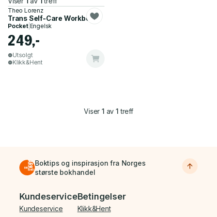
Viser
1
av
1
treff
Theo Lorenz
Trans Self-Care Workbook
Pocket
|
Engelsk
249,-
Utsolgt
Klikk&Hent
Viser
1
av
1
treff
Boktips og inspirasjon fra Norges
største bokhandel
Bunnmeny
Kundeservice
Betingelser
Kundeservice
Klikk&Hent