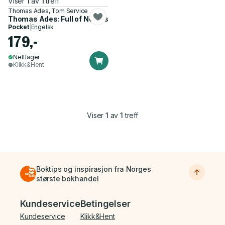
Viser
1
av
1
treff
Thomas Ades, Tom Service
Thomas Ades: Full of Noises
Pocket
|
Engelsk
179,-
Nettlager
Klikk&Hent
Viser
1
av
1
treff
Boktips og inspirasjon fra Norges
største bokhandel
Bunnmeny
Kundeservice
Betingelser
Kundeservice
Klikk&Hent