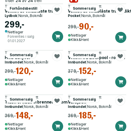
Viser
24
av
24
treff
Thomas Marco Blatt
Thomas Marco Blatt
Forhåndsbestill
Sommersalg
Vekten av vindblåste trær
Vekten av vindblåste trær - dik
Lydbok
|
Norsk, Bokmål
Pocket
|
Norsk, Bokmål
299,-
90,-
299,-
Nettlager
Nettlager
Forventes i salg
Klikk&Hent
01.01.2027
Thomas Marco Blatt
Thomas Marco Blatt
Sommersalg
Sommersalg
Hvis du lyver
Vi kom fra Liverpool - roman
Innbundet
|
Norsk, Bokmål
Innbundet
|
Norsk, Bokmål
120,-
152,-
299,-
379,-
Nettlager
Nettlager
Klikk&Hent
Klikk&Hent
Thomas Marco Blatt
Thomas Marco Blatt
Sommersalg
Sommersalg
Tiden er ilden vi brenner i - roman
Varsjøen
Innbundet
|
Norsk, Bokmål
Innbundet
|
Norsk, Bokmål
148,-
185,-
369,-
369,-
Nettlager
Nettlager
Klikk&Hent
Klikk&Hent