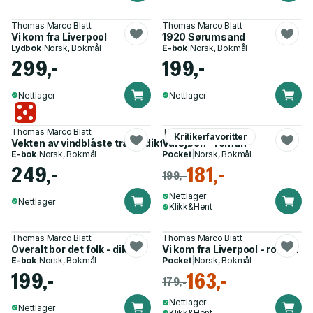
Thomas Marco Blatt
Thomas Marco Blatt
Vi kom fra Liverpool
1920 Sørumsand
Lydbok
|
Norsk, Bokmål
E-bok
|
Norsk, Bokmål
299,-
199,-
Nettlager
Nettlager
Thomas Marco Blatt
Thomas Marco Blatt
Kritikerfavoritter
Vekten av vindblåste trær - dikt
Varsjøen - roman
E-bok
|
Norsk, Bokmål
Pocket
|
Norsk, Bokmål
249,-
181,-
199,-
Nettlager
Nettlager
Klikk&Hent
Thomas Marco Blatt
Thomas Marco Blatt
Overalt bor det folk - dikt
Vi kom fra Liverpool - roman
E-bok
|
Norsk, Bokmål
Pocket
|
Norsk, Bokmål
199,-
163,-
179,-
Nettlager
Nettlager
Klikk&Hent