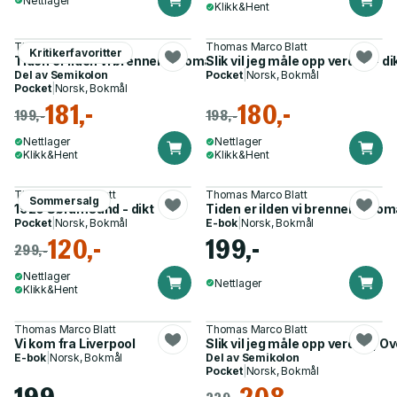
Nettlager
Klikk&Hent
Thomas Marco Blatt
Thomas Marco Blatt
Kritikerfavoritter
Tiden er ilden vi brenner i - roman
Slik vil jeg måle opp verden - di
Del av
Semikolon
Pocket
|
Norsk, Bokmål
Pocket
|
Norsk, Bokmål
181,-
180,-
199,-
198,-
Nettlager
Nettlager
Klikk&Hent
Klikk&Hent
Thomas Marco Blatt
Thomas Marco Blatt
Sommersalg
1920 Sørumsand - dikt
Tiden er ilden vi brenner i - ro
Pocket
|
Norsk, Bokmål
E-bok
|
Norsk, Bokmål
120,-
199,-
299,-
Nettlager
Nettlager
Klikk&Hent
Thomas Marco Blatt
Thomas Marco Blatt
Vi kom fra Liverpool
Slik vil jeg måle opp verden ; Ov
E-bok
|
Norsk, Bokmål
Del av
Semikolon
Pocket
|
Norsk, Bokmål