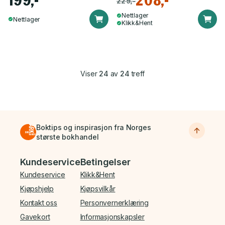
199,-
208,-
229,-
Nettlager
Nettlager
Klikk&Hent
Viser
24
av
24
treff
Boktips og inspirasjon fra Norges
største bokhandel
Bunnmeny
Kundeservice
Betingelser
Kundeservice
Klikk&Hent
Kjøpshjelp
Kjøpsvilkår
Kontakt oss
Personvernerklæring
Gavekort
Informasjonskapsler