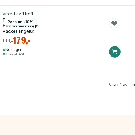
Viser
1
av
1
treff
Todd Rose
Pensum -10%
End of Average
Pocket
|
Engelsk
179,-
199,-
Nettlager
Klikk&Hent
Viser
1
av
1
tr