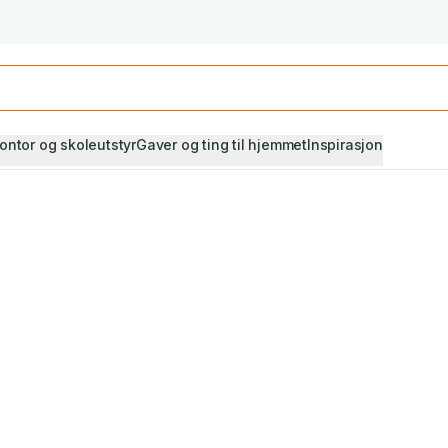
Studiestart! Alle* pensumbøker -20%
Se utvalget her
ontor og skoleutstyr
Gaver og ting til hjemmet
Inspirasjon