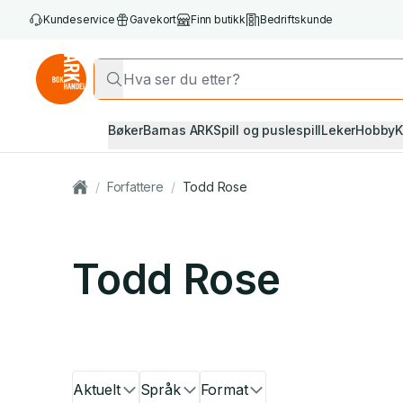
Kundeservice
Gavekort
Finn butikk
Bedriftskunde
Bøker
Barnas ARK
Spill og puslespill
Leker
Hobby
K
/
Forfattere
/
Todd Rose
Todd Rose
Aktuelt
Språk
Format