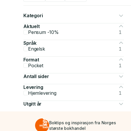
Kategori
Aktuelt
Pensum -10%
1
Språk
Engelsk
1
Format
Pocket
1
Antall sider
Levering
Hjemlevering
1
Utgitt år
Boktips og inspirasjon fra Norges
største bokhandel