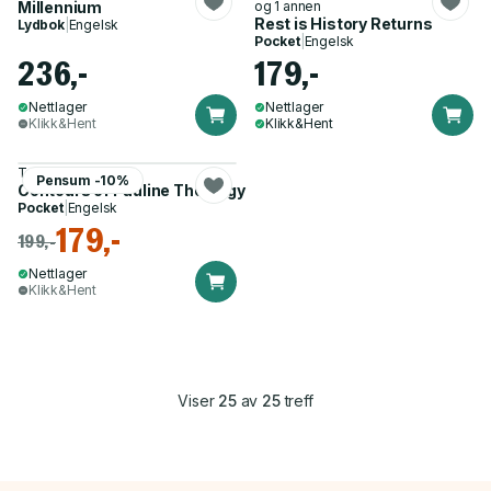
Millennium
og 1 annen
Rest is History Returns
Lydbok
|
Engelsk
Pocket
|
Engelsk
236,-
179,-
Nettlager
Nettlager
Klikk&Hent
Klikk&Hent
Tom Holland
Pensum -10%
Contours of Pauline Theology
Pocket
|
Engelsk
179,-
199,-
Nettlager
Klikk&Hent
Viser
25
av
25
treff