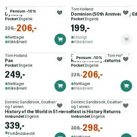
Tom Holland
Tom Holland
Pensum -10%
Dynasty
Dominion (50th Anniversary Ed
Pocket
|
Engelsk
Pocket
|
Engelsk
206,-
199,-
229,-
Nettlager
Utsolgt
Klikk&Hent
Klikk&Hent
Tom Holland
Dominic Sandbrook, Tom Holland
Pensum -10%
Pax
Rest is History Returns
Pocket
|
Engelsk
Pocket
|
Engelsk
249,-
206,-
229,-
Nettlager
Nettlager
Klikk&Hent
Klikk&Hent
Dominic Sandbrook, Goalhanger
Dominic Sandbrook, Goalhanger
og 1 annen
og 1 annen
History of the World in 51 Heroes and Villains
Rest is History Returns
Innbundet
|
Engelsk
Innbundet
|
Engelsk
339,-
298,-
309,-
Forhåndsbestill
Nettlager