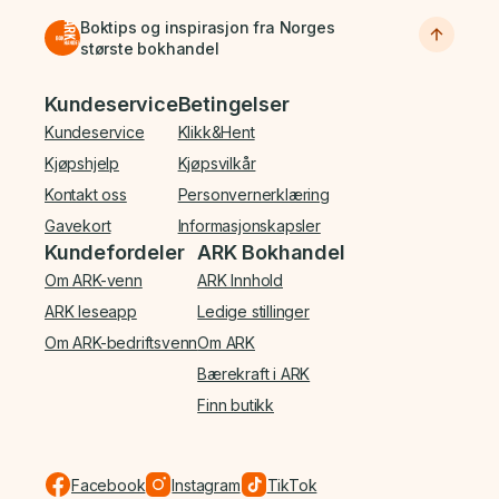
Boktips og inspirasjon fra Norges
største bokhandel
Bunnmeny
Kundeservice
Betingelser
Kundeservice
Klikk&Hent
Kjøpshjelp
Kjøpsvilkår
Kontakt oss
Personvernerklæring
Gavekort
Informasjonskapsler
Kundefordeler
ARK Bokhandel
Om ARK-venn
ARK Innhold
ARK leseapp
Ledige stillinger
Om ARK-bedriftsvenn
Om ARK
Bærekraft i ARK
Finn butikk
Facebook
Instagram
TikTok