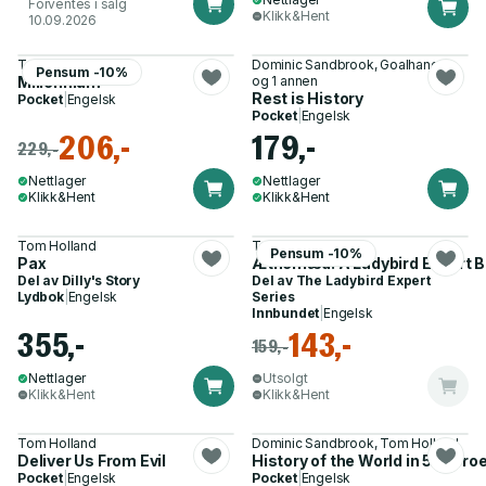
Forventes i salg
Klikk&Hent
10.09.2026
Tom Holland
Dominic Sandbrook, Goalhanger
Pensum -10%
Millennium
og 1 annen
Rest is History
Pocket
|
Engelsk
Pocket
|
Engelsk
206,-
179,-
229,-
Nettlager
Nettlager
Klikk&Hent
Klikk&Hent
Tom Holland
Tom Holland
Pensum -10%
Pax
Æthelflæd: A Ladybird Expert 
Del av
Dilly's Story
Del av
The Ladybird Expert
Lydbok
|
Engelsk
Series
Innbundet
|
Engelsk
355,-
143,-
159,-
Nettlager
Utsolgt
Klikk&Hent
Klikk&Hent
Tom Holland
Dominic Sandbrook, Tom Holland
Deliver Us From Evil
History of the World in 51 Heroe
Pocket
|
Engelsk
Pocket
|
Engelsk