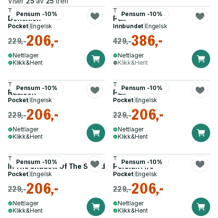
Viser
25
av
25
treff
Tom Holland
Tom Holland
Pensum -10%
Pensum -10%
Dominion
Pax
Pocket
|
Engelsk
Innbundet
|
Engelsk
206,-
386,-
229,-
429,-
Nettlager
Nettlager
Klikk&Hent
Klikk&Hent
Tom Holland
Tom Holland
Pensum -10%
Pensum -10%
Rubicon
Pax
Pocket
|
Engelsk
Pocket
|
Engelsk
206,-
206,-
229,-
229,-
Nettlager
Nettlager
Klikk&Hent
Klikk&Hent
Tom Holland
Tom Holland
Pensum -10%
Pensum -10%
In The Shadow Of The Sword
Persian Fire
Pocket
|
Engelsk
Pocket
|
Engelsk
206,-
206,-
229,-
229,-
Nettlager
Nettlager
Klikk&Hent
Klikk&Hent