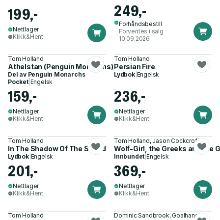
249,-
199,-
Forhåndsbestill
Nettlager
Forventes i salg
Klikk&Hent
10.09.2026
Tom Holland
Tom Holland
Athelstan (Penguin Monarchs)
Persian Fire
Del av
Penguin Monarchs
Lydbok
|
Engelsk
Pocket
|
Engelsk
159,-
236,-
Nettlager
Nettlager
Klikk&Hent
Klikk&Hent
Tom Holland
Tom Holland, Jason Cockcroft
In The Shadow Of The Sword
Wolf-Girl, the Greeks and the 
Lydbok
|
Engelsk
Innbundet
|
Engelsk
201,-
369,-
Nettlager
Nettlager
Klikk&Hent
Klikk&Hent
Tom Holland
Dominic Sandbrook, Goalhanger