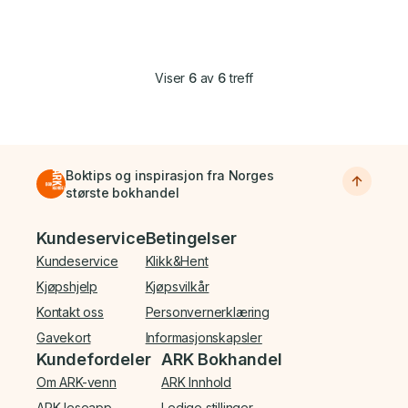
Viser
6
av
6
treff
Boktips og inspirasjon fra Norges
største bokhandel
Bunnmeny
Kundeservice
Betingelser
Kundeservice
Klikk&Hent
Kjøpshjelp
Kjøpsvilkår
Kontakt oss
Personvernerklæring
Gavekort
Informasjonskapsler
Kundefordeler
ARK Bokhandel
Om ARK-venn
ARK Innhold
ARK leseapp
Ledige stillinger