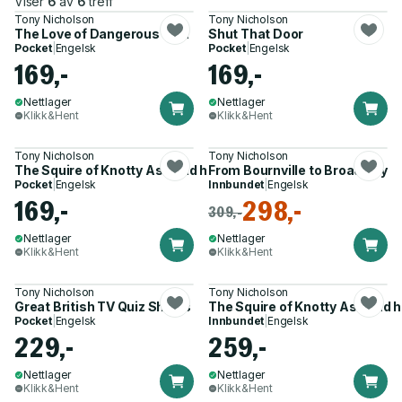
Viser
6
av
6
treff
Tony Nicholson
Tony Nicholson
The Love of Dangerous Men
Shut That Door
Pocket
|
Engelsk
Pocket
|
Engelsk
169,-
169,-
Nettlager
Nettlager
Klikk&Hent
Klikk&Hent
Tony Nicholson
Tony Nicholson
The Squire of Knotty Ash and his Lady
From Bournville to Broadway
Pocket
|
Engelsk
Innbundet
|
Engelsk
169,-
298,-
309,-
Nettlager
Nettlager
Klikk&Hent
Klikk&Hent
Tony Nicholson
Tony Nicholson
Great British TV Quiz Shows
The Squire of Knotty Ash and h
Pocket
|
Engelsk
Innbundet
|
Engelsk
229,-
259,-
Nettlager
Nettlager
Klikk&Hent
Klikk&Hent