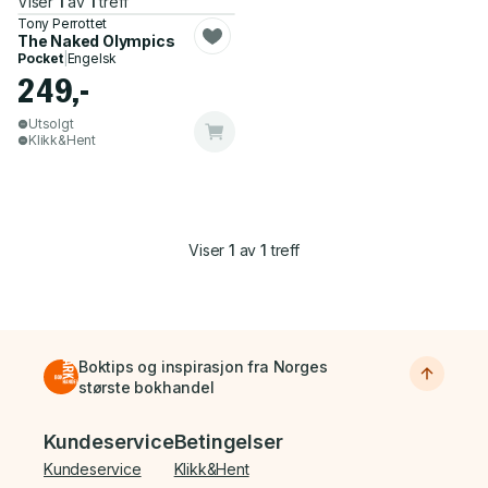
Viser
1
av
1
treff
Tony Perrottet
The Naked Olympics
Pocket
|
Engelsk
249,-
Utsolgt
Klikk&Hent
Viser
1
av
1
treff
Boktips og inspirasjon fra Norges
største bokhandel
Bunnmeny
Kundeservice
Betingelser
Kundeservice
Klikk&Hent