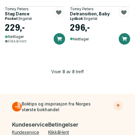
Torrey Peters
Torrey Peters
Stag Dance
Detransition, Baby
Pocket
|
Engelsk
Lydbok
|
Engelsk
229,-
296,-
Nettlager
Nettlager
Klikk&Hent
Viser
8
av
8
treff
Boktips og inspirasjon fra Norges
største bokhandel
Bunnmeny
Kundeservice
Betingelser
Kundeservice
Klikk&Hent