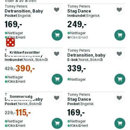
Viser
8
av
8
treff
Torrey Peters
Torrey Peters
Detransition, Baby
Stag Dance
Pocket
|
Engelsk
Innbundet
|
Engelsk
169,-
249,-
Nettlager
Nettlager
Klikk&Hent
Klikk&Hent
Torrey Peters
Torrey Peters
Kritikerfavoritter
Detransition, baby
Detransition, baby
Innbundet
|
Norsk, Bokmål
E-bok
|
Norsk, Bokmål
390,-
339,-
429,-
Nettlager
Nettlager
Klikk&Hent
Torrey Peters
Torrey Peters
Sommersalg
Detransition, baby
Stag Dance
Pocket
|
Norsk, Bokmål
Pocket
|
Engelsk
115,-
169,-
229,-
Nettlager
Nettlager
Klikk&Hent
Klikk&Hent