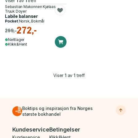
Viser
1
av
1
treff
Sebastian Makonnen Kjølaas,
Truuk Doyer
Labile balanser
Pocket
|
Norsk, Bokmål
272,-
299,-
Nettlager
Klikk&Hent
Viser
1
av
1
treff
Boktips og inspirasjon fra Norges
største bokhandel
Bunnmeny
Kundeservice
Betingelser
Kundeservice
Klikk&Hent