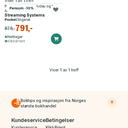
Viser
1
av
1
treff
Reuven Lax, Tyler Akidau og 1
Pensum -10%
annen
Streaming Systems
Pocket
|
Engelsk
791,-
879,-
Nettlager
Klikk&Hent
Viser
1
av
1
treff
Boktips og inspirasjon fra Norges
største bokhandel
Bunnmeny
Kundeservice
Betingelser
Kundeservice
Klikk&Hent