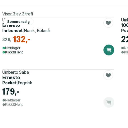
Viser
3
av
3
treff
Umberto Saba
Umb
Sommersalg
Ernesto
10
Innbundet
|
Norsk, Bokmål
Po
132,-
2
329,-
Nettlager
Ne
Klikk&Hent
Kl
Umberto Saba
Ernesto
Pocket
|
Engelsk
179,-
Nettlager
Klikk&Hent