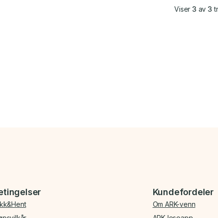
Viser
3
av
3
tr
etingelser
Kundefordeler
ikk&Hent
Om ARK-venn
øpsvilkår
ARK leseapp