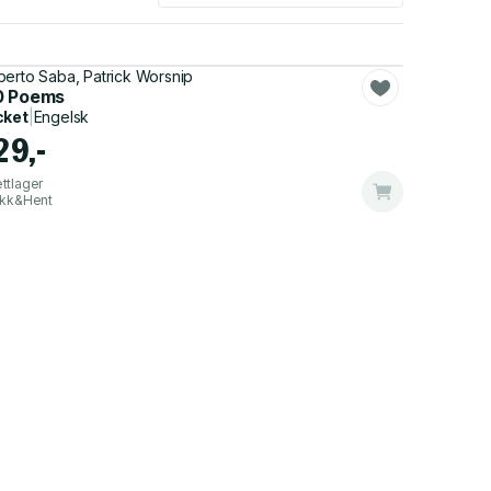
erto Saba, Patrick Worsnip
0 Poems
cket
|
Engelsk
29,-
ttlager
ikk&Hent