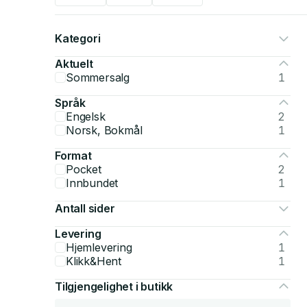
Kategori
Aktuelt
Sommersalg
1
Språk
Engelsk
2
Norsk, Bokmål
1
Format
Pocket
2
Innbundet
1
Antall sider
Levering
Hjemlevering
1
Klikk&Hent
1
Tilgjengelighet i butikk