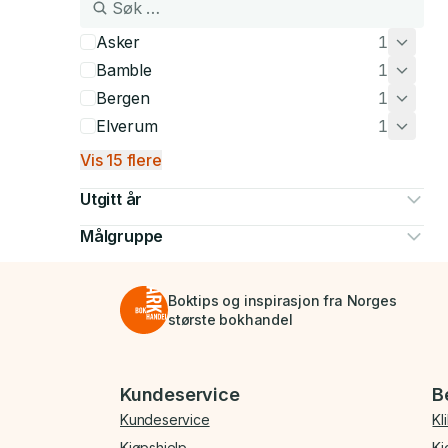
Asker
1
Bamble
1
Bergen
1
Elverum
1
Vis 15 flere
Utgitt år
Målgruppe
Boktips og inspirasjon fra Norges
største bokhandel
Bunnmeny
Kundeservice
B
Kundeservice
Kl
Kjøpshjelp
Kj