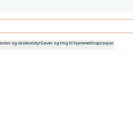
Studiestart! Alle* pensumbøker -20%
Se utvalget her
ontor og skoleutstyr
Gaver og ting til hjemmet
Inspirasjon