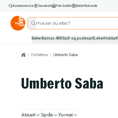
Kundeservice
Gavekort
Finn butikk
Bedriftskunde
Bøker
Barnas ARK
Spill og puslespill
Leker
Hobby
K
/
Forfattere
/
Umberto Saba
Umberto Saba
Aktuelt
Språk
Format