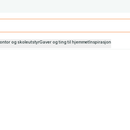
Studiestart! Alle* pensumbøker -20%
Se utvalget her
ontor og skoleutstyr
Gaver og ting til hjemmet
Inspirasjon