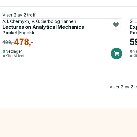
Viser
2
av
2
treff
A. I. Chernykh, V. G. Serbo og 1 annen
G. L
Lectures on Analytical Mechanics
Ex
Pocket
|
Engelsk
Po
478,-
5
499,-
Nettlager
Ne
Klikk&Hent
Kl
Viser
2
av
2
tr