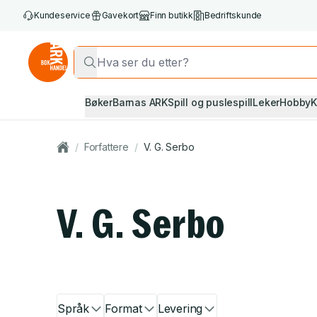
Kundeservice
Gavekort
Finn butikk
Bedriftskunde
Bøker
Barnas ARK
Spill og puslespill
Leker
Hobby
K
/
Forfattere
/
V. G. Serbo
V. G. Serbo
Språk
Format
Levering