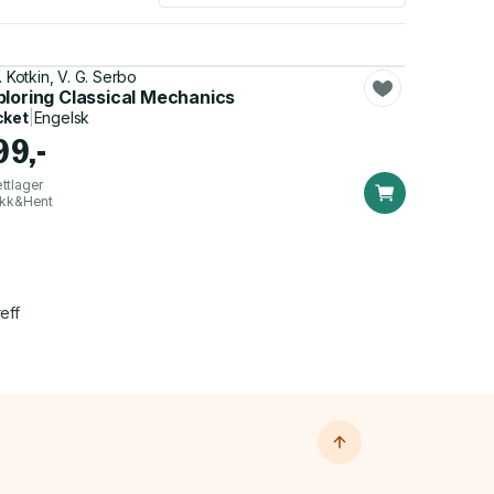
. Kotkin, V. G. Serbo
ploring Classical Mechanics
cket
|
Engelsk
99,-
ttlager
ikk&Hent
eff