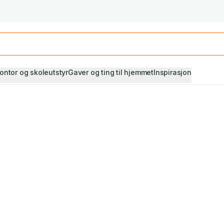
Studiestart! Alle* pensumbøker -20%
Se utvalget her
ontor og skoleutstyr
Gaver og ting til hjemmet
Inspirasjon