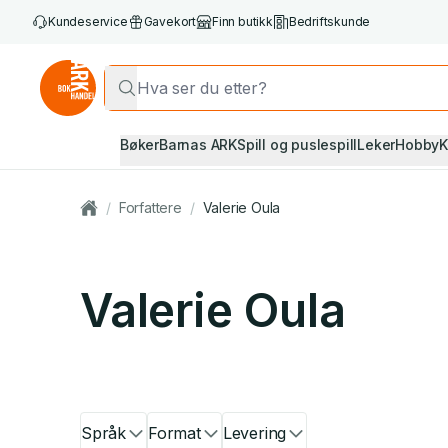
Kundeservice
Gavekort
Finn butikk
Bedriftskunde
Bøker
Barnas ARK
Spill og puslespill
Leker
Hobby
K
/
Forfattere
/
Valerie Oula
Valerie Oula
Språk
Format
Levering