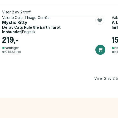
Viser
2
av
2
treff
Valerie Oula, Thiago Corrêa
Val
Mystic Kitty
A L
Del av
Cats Rule the Earth Tarot
Inn
Innbundet
|
Engelsk
219,-
15
Nettlager
Ne
Klikk&Hent
Kl
Viser
2
av
2
tr