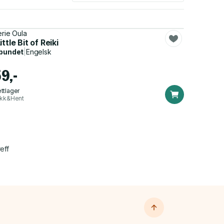
erie Oula
ittle Bit of Reiki
bundet
|
Engelsk
9,-
ttlager
ikk&Hent
eff