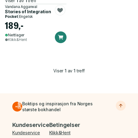
Viser
1
av
1
treff
Vandana Aggarwal
Stories of Integration
Pocket
|
Engelsk
189,-
Nettlager
Klikk&Hent
Viser
1
av
1
treff
Boktips og inspirasjon fra Norges
største bokhandel
Bunnmeny
Kundeservice
Betingelser
Kundeservice
Klikk&Hent