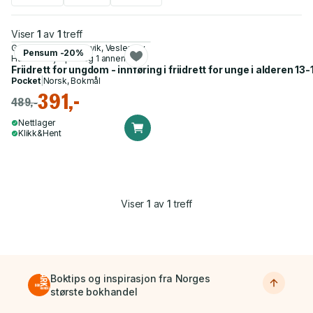
Viser
1
av
1
treff
Gro Næsheim-Bjørkvik, Veslemøy
Pensum -20%
Hausken Sjöqvist og 1 annen
Friidrett for ungdom - innføring i friidrett for unge i alderen 13-
Pocket
|
Norsk, Bokmål
391,-
489,-
Nettlager
Klikk&Hent
Viser
1
av
1
treff
Boktips og inspirasjon fra Norges
største bokhandel