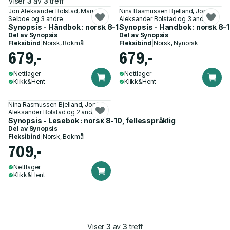
Viser
3
av
3
treff
Jon Aleksander Bolstad, Mari
Nina Rasmussen Bjelland, Jon
Selboe og 3 andre
Aleksander Bolstad og 3 andre
Synopsis - Håndbok : norsk 8-10
Synopsis - Handbok : norsk 8-
Del av
Synopsis
Del av
Synopsis
Fleksibind
|
Norsk, Bokmål
Fleksibind
|
Norsk, Nynorsk
679,-
679,-
Nettlager
Nettlager
Klikk&Hent
Klikk&Hent
Nina Rasmussen Bjelland, Jon
Aleksander Bolstad og 2 andre
Synopsis - Lesebok : norsk 8-10, fellesspråklig
Del av
Synopsis
Fleksibind
|
Norsk, Bokmål
709,-
Nettlager
Klikk&Hent
Viser
3
av
3
treff