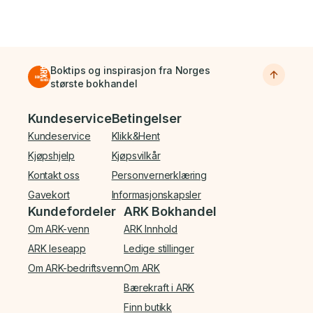
Boktips og inspirasjon fra Norges
største bokhandel
Bunnmeny
Kundeservice
Betingelser
Kundeservice
Klikk&Hent
Kjøpshjelp
Kjøpsvilkår
Kontakt oss
Personvernerklæring
Gavekort
Informasjonskapsler
Kundefordeler
ARK Bokhandel
Om ARK-venn
ARK Innhold
ARK leseapp
Ledige stillinger
Om ARK-bedriftsvenn
Om ARK
Bærekraft i ARK
Finn butikk