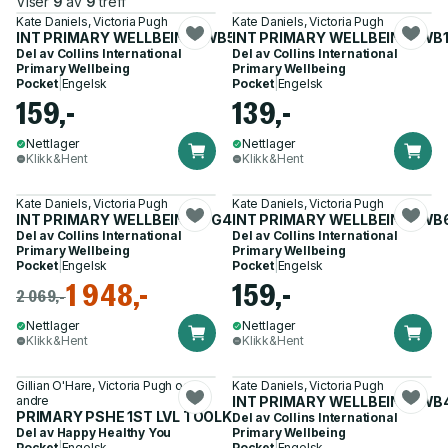
Viser
9
av
9
treff
Kate Daniels, Victoria Pugh
Kate Daniels, Victoria Pugh
INT PRIMARY WELLBEING_WB5
INT PRIMARY WELLBEING_WB
Del av
Collins International
Del av
Collins International
Primary Wellbeing
Primary Wellbeing
Pocket
|
Engelsk
Pocket
|
Engelsk
159,-
139,-
Nettlager
Nettlager
Klikk&Hent
Klikk&Hent
Kate Daniels, Victoria Pugh
Kate Daniels, Victoria Pugh
INT PRIMARY WELLBEING_TG4-6
INT PRIMARY WELLBEING_WB
Del av
Collins International
Del av
Collins International
Primary Wellbeing
Primary Wellbeing
Pocket
|
Engelsk
Pocket
|
Engelsk
1 948,-
159,-
2 069,-
Nettlager
Nettlager
Klikk&Hent
Klikk&Hent
Gillian O'Hare, Victoria Pugh og 2
Kate Daniels, Victoria Pugh
andre
INT PRIMARY WELLBEING_WB
PRIMARY PSHE 1ST LVL TOOLKIT
Del av
Collins International
Del av
Happy Healthy You
Primary Wellbeing
Pocket
|
Engelsk
Pocket
|
Engelsk