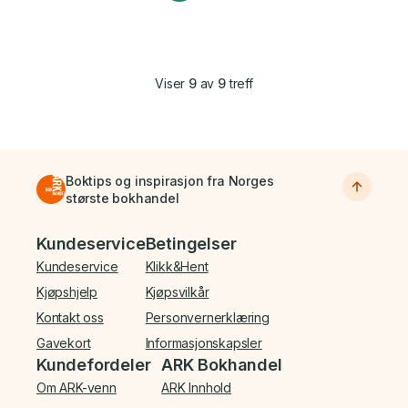
Viser
9
av
9
treff
Boktips og inspirasjon fra Norges
største bokhandel
Bunnmeny
Kundeservice
Betingelser
Kundeservice
Klikk&Hent
Kjøpshjelp
Kjøpsvilkår
Kontakt oss
Personvernerklæring
Gavekort
Informasjonskapsler
Kundefordeler
ARK Bokhandel
Om ARK-venn
ARK Innhold