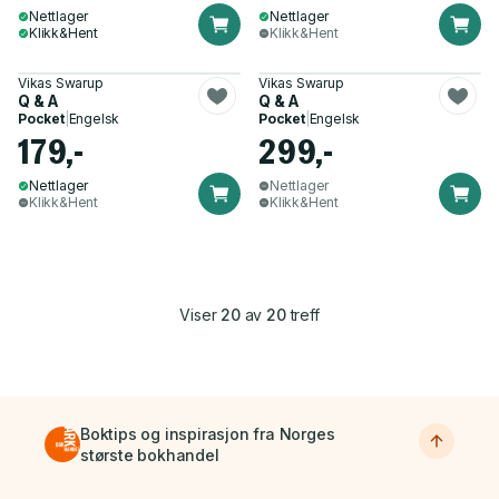
Nettlager
Nettlager
Klikk&Hent
Klikk&Hent
Vikas Swarup
Vikas Swarup
Q & A
Q & A
Pocket
|
Engelsk
Pocket
|
Engelsk
179,-
299,-
Nettlager
Nettlager
Klikk&Hent
Klikk&Hent
Viser
20
av
20
treff
Boktips og inspirasjon fra Norges
største bokhandel