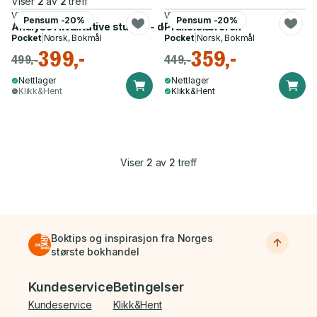
Viser
2
av
2
treff
Vivi Nilssen
Vivi Nilssen
Pensum -20%
Pensum -20%
Analyse i kvalitative studier - den skrivende forskeren
Praksislæreren
Pocket
|
Norsk, Bokmål
Pocket
|
Norsk, Bokmål
399,-
359,-
499,-
449,-
Nettlager
Nettlager
Klikk&Hent
Klikk&Hent
Viser
2
av
2
treff
Boktips og inspirasjon fra Norges
største bokhandel
Bunnmeny
Kundeservice
Betingelser
Kundeservice
Klikk&Hent