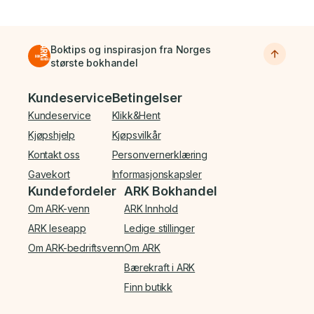
Boktips og inspirasjon fra Norges
største bokhandel
Bunnmeny
Kundeservice
Betingelser
Kundeservice
Klikk&Hent
Kjøpshjelp
Kjøpsvilkår
Kontakt oss
Personvernerklæring
Gavekort
Informasjonskapsler
Kundefordeler
ARK Bokhandel
Om ARK-venn
ARK Innhold
ARK leseapp
Ledige stillinger
Om ARK-bedriftsvenn
Om ARK
Bærekraft i ARK
Finn butikk