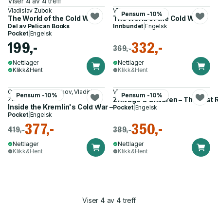
Viser
4
av
4
treff
Vladislav Zubok
Vladislav Zubok
Pensum -10%
The World of the Cold War
The World of the Cold War
Del av
Pelican Books
Innbundet
|
Engelsk
Pocket
|
Engelsk
199,-
332,-
369,-
Nettlager
Nettlager
Klikk&Hent
Klikk&Hent
Constantine Pleshakov, Vladislav
Vladislav Zubok
Pensum -10%
Pensum -10%
Zubok
Zhivago's Children – The Last R
Inside the Kremlin's Cold War – From Stalin to Khrushchev
Pocket
|
Engelsk
Pocket
|
Engelsk
377,-
350,-
419,-
389,-
Nettlager
Nettlager
Klikk&Hent
Klikk&Hent
Viser
4
av
4
treff