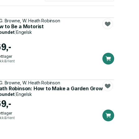
.G. Browne, W. Heath Robinson
w to Be a Motorist
bundet
|
Engelsk
69,-
ttlager
ikk&Hent
.G. Browne, W. Heath Robinson
toons
ath Robinson: How to Make a Garden Grow
bundet
|
Engelsk
69,-
ttlager
ikk&Hent