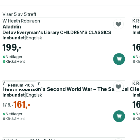
Viser
5
av
5
treff
W Heath Robinson
K.R
Aladdin
Ho
Del av
Everyman's Library CHILDREN'S CLASSICS
Inn
Innbundet
|
Engelsk
199,-
1
Nettlager
Ne
Klikk&Hent
Kl
W. Heath Robinson
K.R
Pensum -10%
Heath Robinson`s Second World War – The Satirical Car
He
Innbundet
|
Engelsk
Inn
161,-
1
179,-
Nettlager
Ne
Klikk&Hent
Kl