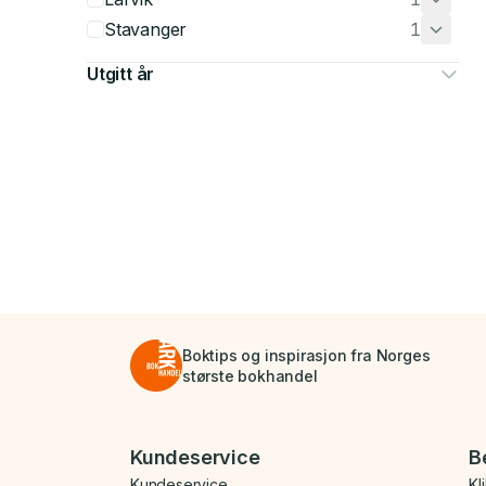
Stavanger
1
Utgitt år
Boktips og inspirasjon fra Norges
største bokhandel
Bunnmeny
Kundeservice
B
Kundeservice
Kl