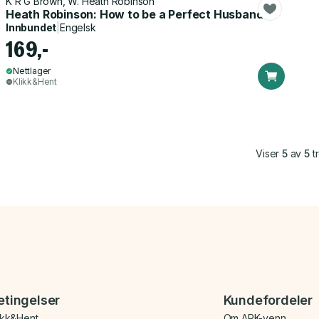
K R G Brown, W. Heath Robinson
Heath Robinson: How to be a Perfect Husband
Innbundet
|
Engelsk
169,-
Nettlager
Klikk&Hent
Viser
5
av
5
tr
etingelser
Kundefordeler
ikk&Hent
Om ARK-venn