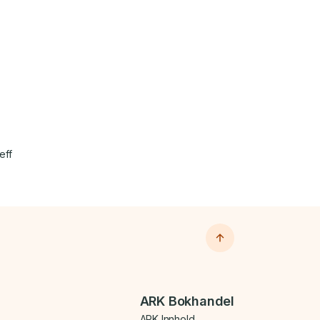
eff
ARK Bokhandel
ARK Innhold