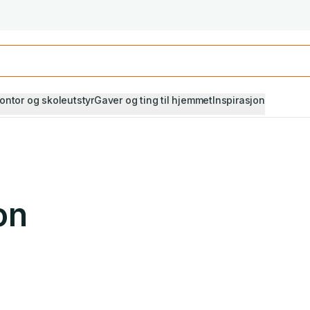
Studiestart! Alle* pensumbøker -20%
Se utvalget her
ontor og skoleutstyr
Gaver og ting til hjemmet
Inspirasjon
on