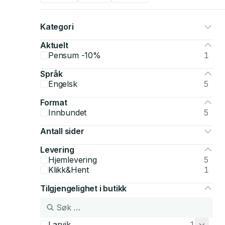
Kategori
Aktuelt
Pensum -10%
1
Språk
Engelsk
5
Format
Innbundet
5
Antall sider
Levering
Hjemlevering
5
Klikk&Hent
1
Tilgjengelighet i butikk
Larvik
1