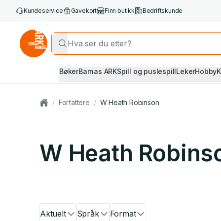
Kundeservice
Gavekort
Finn butikk
Bedriftskunde
Bøker
Barnas ARK
Spill og puslespill
Leker
Hobby
K
/
Forfattere
/
W Heath Robinson
W Heath Robins
Aktuelt
Språk
Format