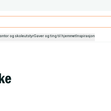
Studiestart! Alle* pensumbøker -20%
Se utvalget her
ontor og skoleutstyr
Gaver og ting til hjemmet
Inspirasjon
ke