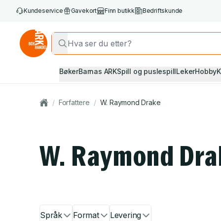
Kundeservice
Gavekort
Finn butikk
Bedriftskunde
Bøker
Barnas ARK
Spill og puslespill
Leker
Hobby
K
/
Forfattere
/
W. Raymond Drake
W. Raymond Dra
Språk
Format
Levering