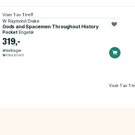
Viser
1
av
1
treff
W. Raymond Drake
Gods and Spacemen Throughout History
Pocket
|
Engelsk
319,-
Nettlager
Klikk&Hent
Viser
1
av
1
tr