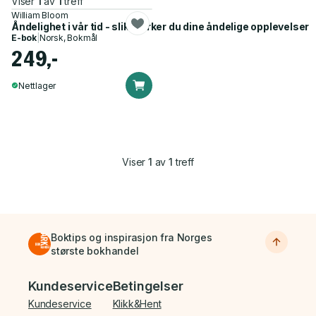
Viser
1
av
1
treff
William Bloom
Åndelighet i vår tid - slik styrker du dine åndelige opplevelser
E-bok
|
Norsk, Bokmål
249,-
Nettlager
Viser
1
av
1
treff
Boktips og inspirasjon fra Norges
største bokhandel
Bunnmeny
Kundeservice
Betingelser
Kundeservice
Klikk&Hent