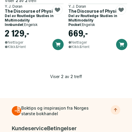
Viser
2
av
2
treff
Y. J. Doran
Y. J. Doran
The Discourse of Physics
The Discourse of Physics
Del av
Routledge Studies in
Del av
Routledge Studies in
Multimodality
Multimodality
Innbundet
|
Engelsk
Pocket
|
Engelsk
2 129,-
669,-
Nettlager
Nettlager
Klikk&Hent
Klikk&Hent
Viser
2
av
2
treff
Boktips og inspirasjon fra Norges
største bokhandel
Bunnmeny
Kundeservice
Betingelser