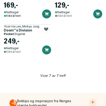
169,-
129,-
Nettlager
Nettlager
Klikk&Hent
Klikk&Hent
Yoon Ha Lee, Minkyu Jung
Doom''s Division
Pocket
|
Engelsk
249,-
Nettlager
Klikk&Hent
Viser
7
av
7
treff
Boktips og inspirasjon fra Norges
største bokhandel