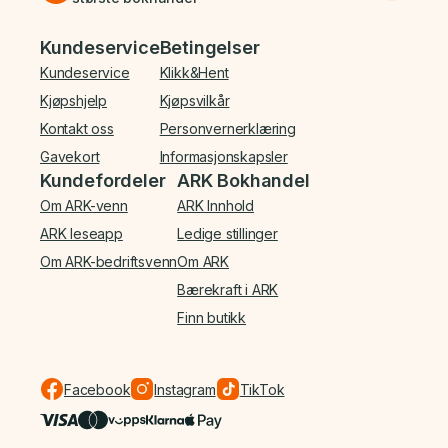
Bunnmeny
Kundeservice
Betingelser
Kundeservice
Klikk&Hent
Kjøpshjelp
Kjøpsvilkår
Kontakt oss
Personvernerklæring
Gavekort
Informasjonskapsler
Kundefordeler
ARK Bokhandel
Om ARK-venn
ARK Innhold
ARK leseapp
Ledige stillinger
Om ARK-bedriftsvenn
Om ARK
Bærekraft i ARK
Finn butikk
Facebook
Instagram
TikTok