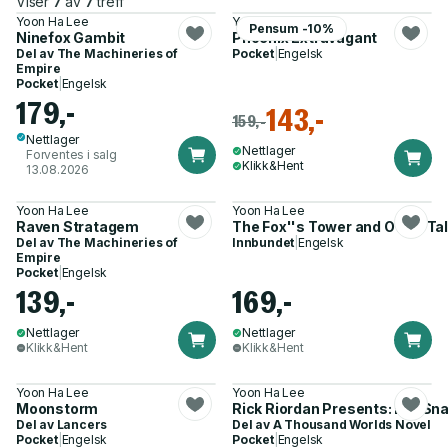
Viser
7
av
7
treff
Yoon Ha Lee
Yoon Ha Lee
Pensum -10%
Ninefox Gambit
Phoenix Extravagant
Del av
The Machineries of
Pocket
|
Engelsk
Empire
Pocket
|
Engelsk
179,-
143,-
159,-
Nettlager
Nettlager
Forventes i salg
Klikk&Hent
13.08.2026
Yoon Ha Lee
Yoon Ha Lee
Raven Stratagem
The Fox''s Tower and Other Ta
Del av
The Machineries of
Innbundet
|
Engelsk
Empire
Pocket
|
Engelsk
139,-
169,-
Nettlager
Nettlager
Klikk&Hent
Klikk&Hent
Yoon Ha Lee
Yoon Ha Lee
Moonstorm
Rick Riordan Presents: Fox Sn
Del av
Lancers
Del av
A Thousand Worlds Novel
Pocket
|
Engelsk
Pocket
|
Engelsk