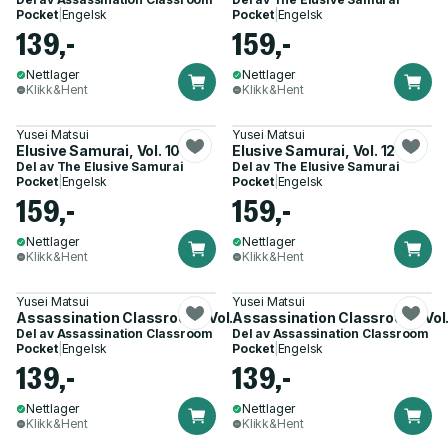
Pocket
|
Engelsk
Pocket
|
Engelsk
139,-
159,-
Nettlager
Nettlager
Klikk&Hent
Klikk&Hent
Yusei Matsui
Yusei Matsui
Elusive Samurai, Vol. 10
Elusive Samurai, Vol. 12
Del av
The Elusive Samurai
Del av
The Elusive Samurai
Pocket
|
Engelsk
Pocket
|
Engelsk
159,-
159,-
Nettlager
Nettlager
Klikk&Hent
Klikk&Hent
Yusei Matsui
Yusei Matsui
Assassination Classroom, Vol. 15
Assassination Classroom, Vol.
Del av
Assassination Classroom
Del av
Assassination Classroom
Pocket
|
Engelsk
Pocket
|
Engelsk
139,-
139,-
Nettlager
Nettlager
Klikk&Hent
Klikk&Hent