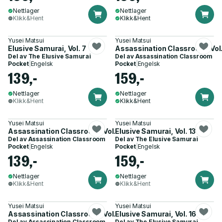
Nettlager
Nettlager
Klikk&Hent
Klikk&Hent
Yusei Matsui
Yusei Matsui
Elusive Samurai, Vol. 7
Assassination Classroom, Vol.
Del av
The Elusive Samurai
Del av
Assassination Classroom
Pocket
|
Engelsk
Pocket
|
Engelsk
139,-
159,-
Nettlager
Nettlager
Klikk&Hent
Klikk&Hent
Yusei Matsui
Yusei Matsui
Assassination Classroom, Vol. 7
Elusive Samurai, Vol. 13
Del av
Assassination Classroom
Del av
The Elusive Samurai
Pocket
|
Engelsk
Pocket
|
Engelsk
139,-
159,-
Nettlager
Nettlager
Klikk&Hent
Klikk&Hent
Yusei Matsui
Yusei Matsui
Assassination Classroom, Vol. 19
Elusive Samurai, Vol. 16
Del av
Assassination Classroom
Del av
The Elusive Samurai