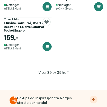
Nettlager
Nettlager
Klikk&Hent
Klikk&Hent
Yusei Matsui
Elusive Samurai, Vol. 15
Del av
The Elusive Samurai
Pocket
|
Engelsk
159,-
Nettlager
Klikk&Hent
Viser
39
av
39
treff
Boktips og inspirasjon fra Norges
største bokhandel