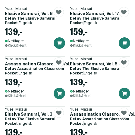
Yusei Matsui
Yusei Matsui
Elusive Samurai, Vol. 6
Elusive Samurai, Vol. 17
Del av
The Elusive Samurai
Del av
The Elusive Samurai
Pocket
|
Engelsk
Pocket
|
Engelsk
139,-
159,-
Nettlager
Nettlager
Klikk&Hent
Klikk&Hent
Yusei Matsui
Yusei Matsui
Assassination Classroom, Vol. 20
Elusive Samurai, Vol. 5
Del av
Assassination Classroom
Del av
The Elusive Samurai
Pocket
|
Engelsk
Pocket
|
Engelsk
139,-
139,-
Nettlager
Nettlager
Klikk&Hent
Klikk&Hent
Yusei Matsui
Yusei Matsui
Elusive Samurai, Vol. 3
Assassination Classroom, Vol.
Del av
The Elusive Samurai
Del av
Assassination Classroom
Pocket
|
Engelsk
Pocket
|
Engelsk
139,-
139,-