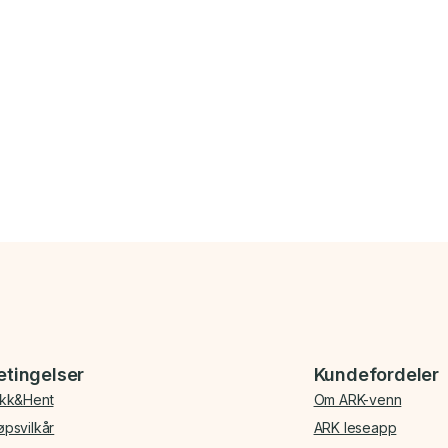
etingelser
Kundefordeler
ikk&Hent
Om ARK-venn
øpsvilkår
ARK leseapp