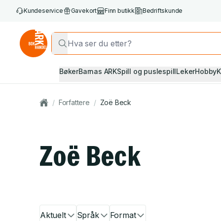
Kundeservice
Gavekort
Finn butikk
Bedriftskunde
Bøker
Barnas ARK
Spill og puslespill
Leker
Hobby
K
/
Forfattere
/
Zoë Beck
Zoë Beck
Aktuelt
Språk
Format