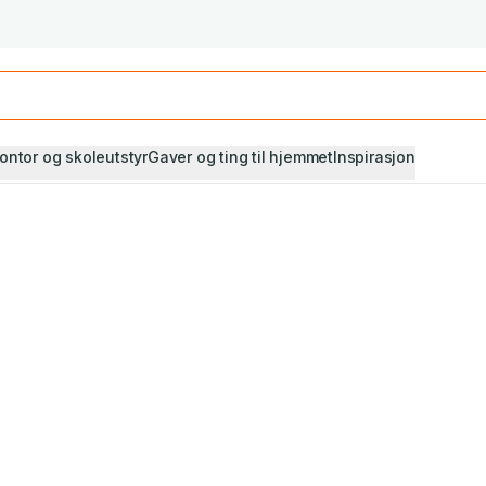
Studiestart! Alle* pensumbøker -20%
Se utvalget her
ontor og skoleutstyr
Gaver og ting til hjemmet
Inspirasjon