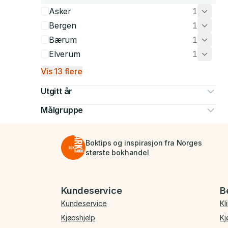
Asker
1
Bergen
1
Bærum
1
Elverum
1
Vis 13 flere
Utgitt år
Målgruppe
Boktips og inspirasjon fra Norges
største bokhandel
Bunnmeny
Kundeservice
B
Kundeservice
Kl
Kjøpshjelp
Kj