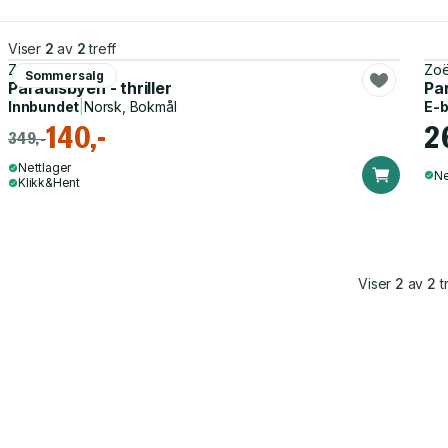
Viser
2
av
2
treff
Zoë Beck
Zoë
Sommersalg
Paradisbyen - thriller
Par
Innbundet
|
Norsk, Bokmål
E-
140,-
2
349,-
Nettlager
Ne
Klikk&Hent
Viser
2
av
2
tr