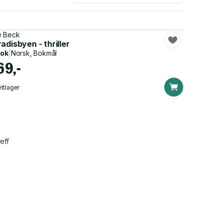
 Beck
adisbyen - thriller
bok
|
Norsk, Bokmål
69,-
ttlager
eff