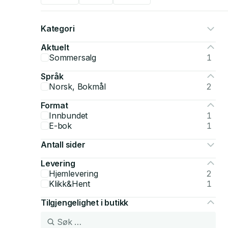
Kategori
Aktuelt
Sommersalg
1
Språk
Norsk, Bokmål
2
Format
Innbundet
1
E-bok
1
Antall sider
Levering
Hjemlevering
2
Klikk&Hent
1
Tilgjengelighet i butikk