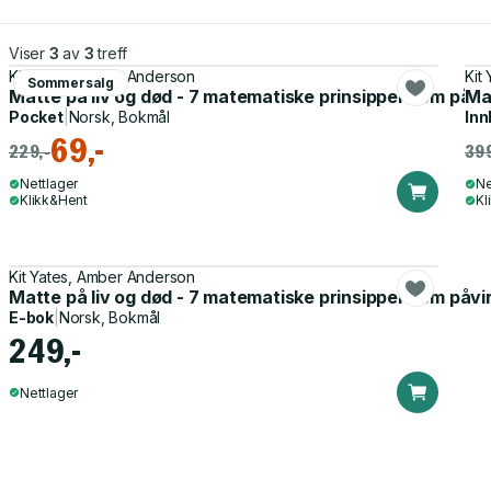
Viser
3
av
3
treff
Kit Yates, Amber Anderson
Kit
Sommersalg
Matte på liv og død - 7 matematiske prinsipper som påvir
Mat
Pocket
|
Norsk, Bokmål
Inn
69,-
229,-
399
Nettlager
Ne
Klikk&Hent
Kl
Kit Yates, Amber Anderson
Matte på liv og død - 7 matematiske prinsipper som påvir
E-bok
|
Norsk, Bokmål
249,-
Nettlager