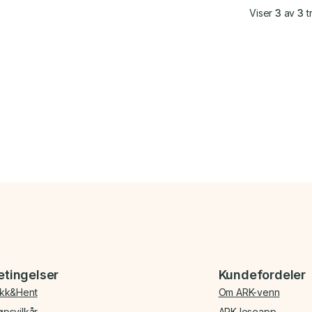
Viser
3
av
3
tr
etingelser
Kundefordeler
ikk&Hent
Om ARK-venn
øpsvilkår
ARK leseapp