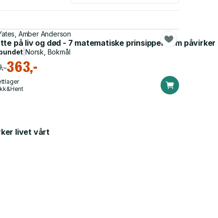
 Yates, Amber Anderson
ker livet vårt
te på liv og død - 7 matematiske prinsipper som påvirker 
bundet
|
Norsk, Bokmål
363,-
,-
ttlager
ikk&Hent
ker livet vårt