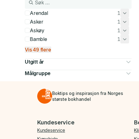
Arendal
1
Asker
1
Askøy
1
Bamble
1
Vis 49 flere
Utgitt år
Målgruppe
Boktips og inspirasjon fra Norges
største bokhandel
Bunnmeny
Kundeservice
B
Kundeservice
Kl
Kjøpshjelp
Kj