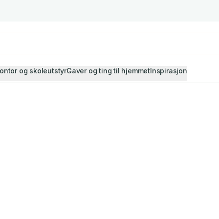
Studiestart! Alle* pensumbøker -20%
Se utvalget her
ontor og skoleutstyr
Gaver og ting til hjemmet
Inspirasjon
n