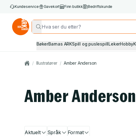
Kundeservice
Gavekort
Finn butikk
Bedriftskunde
Bøker
Barnas ARK
Spill og puslespill
Leker
Hobby
K
/
Illustratører
/
Amber Anderson
Amber Anderso
Aktuelt
Språk
Format