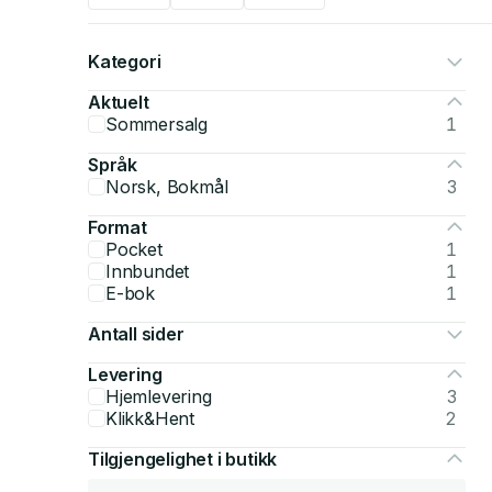
Kategori
Aktuelt
Sommersalg
1
Språk
Norsk, Bokmål
3
Format
Pocket
1
Innbundet
1
E-bok
1
Antall sider
Levering
Hjemlevering
3
Klikk&Hent
2
Tilgjengelighet i butikk