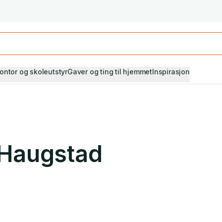
Studiestart! Alle* pensumbøker -20%
Se utvalget her
ontor og skoleutstyr
Gaver og ting til hjemmet
Inspirasjon
Haugstad