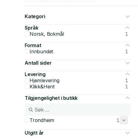
Kategori
Språk
Norsk, Bokmål
1
Format
Innbundet
1
Antall sider
Levering
Hjemlevering
1
Klikk&Hent
1
Tilgjengelighet i butikk
Trondheim
1
Utgitt år