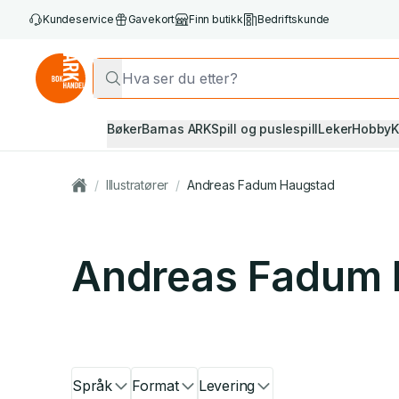
Kundeservice
Gavekort
Finn butikk
Bedriftskunde
Bøker
Barnas ARK
Spill og puslespill
Leker
Hobby
K
/
Illustratører
/
Andreas Fadum Haugstad
Andreas Fadum 
Språk
Format
Levering