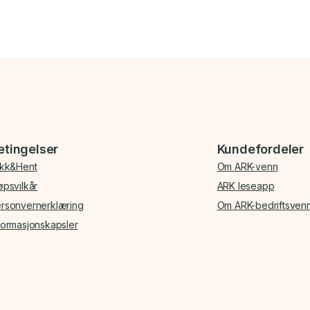
etingelser
Kundefordeler
ikk&Hent
Om ARK-venn
øpsvilkår
ARK leseapp
rsonvernerklæring
Om ARK-bedriftsven
formasjonskapsler