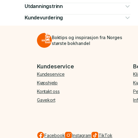
Utdanningstrinn
Kundevurdering
Boktips og inspirasjon fra Norges
største bokhandel
Bunnmeny
Kundeservice
B
Kundeservice
Kl
Kjøpshjelp
Kj
Kontakt oss
Pe
Gavekort
In
Facebook
Instagram
TikTok