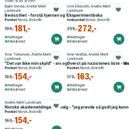
Viser
5
av
5
treff
Bjørn Grinde, Anette Mehl
Unni Eikeseth, Anette Mehl
Landmark
Landmark
Bevissthet - forstå hjernen og få et bedre liv
Eksperimentboka
Pocket
|
Norsk, Bokmål
Innbundet
|
Norsk, Bokmål
181,-
272,-
199,-
299,-
Nettlager
Nettlager
Klikk&Hent
Klikk&Hent
Arve Torkelsen, Anette Mehl
Arne Vestbø, Anette Mehl
Landmark
Landmark
"Det var ikke min skyld" - lov og urettferdighet fra norske rett
Øverst på nazistenes liste - h
Pocket
|
Norsk, Bokmål
Pocket
|
Norsk, Bokmål
154,-
163,-
169,-
179,-
Nettlager
Nettlager
Klikk&Hent
Klikk&Hent
Anette Mehl Landmark
Norske skademeldinger i utvalg - "jeg prøvde så godt jeg kunne
Pocket
|
Norsk, Bokmål
154,-
169,-
Nettlager