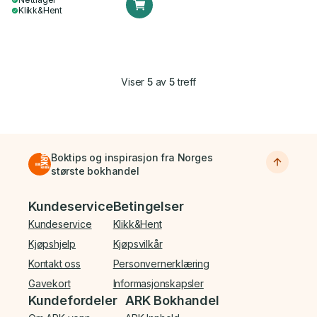
Klikk&Hent
Viser
5
av
5
treff
Boktips og inspirasjon fra Norges
største bokhandel
Bunnmeny
Kundeservice
Betingelser
Kundeservice
Klikk&Hent
Kjøpshjelp
Kjøpsvilkår
Kontakt oss
Personvernerklæring
Gavekort
Informasjonskapsler
Kundefordeler
ARK Bokhandel