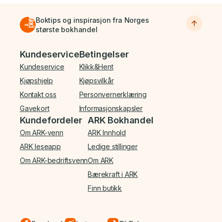
Boktips og inspirasjon fra Norges
største bokhandel
Bunnmeny
Kundeservice
Betingelser
Kundeservice
Klikk&Hent
Kjøpshjelp
Kjøpsvilkår
Kontakt oss
Personvernerklæring
Gavekort
Informasjonskapsler
Kundefordeler
ARK Bokhandel
Om ARK-venn
ARK Innhold
ARK leseapp
Ledige stillinger
Om ARK-bedriftsvenn
Om ARK
Bærekraft i ARK
Finn butikk