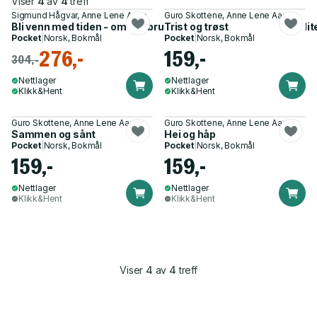
Viser
4
av
4
treff
Sigmund Hågvar, Anne Lene Aase
Guro Skottene, Anne Lene Aase
Bli venn med tiden - om tidsbruk, god planlegging og livskvalit
Trist og trøst
Pocket
|
Norsk, Bokmål
Pocket
|
Norsk, Bokmål
276,-
159,-
304,-
Nettlager
Nettlager
Klikk&Hent
Klikk&Hent
Guro Skottene, Anne Lene Aase
Guro Skottene, Anne Lene Aase
Sammen og sånt
Hei og håp
Pocket
|
Norsk, Bokmål
Pocket
|
Norsk, Bokmål
159,-
159,-
Nettlager
Nettlager
Klikk&Hent
Klikk&Hent
Viser
4
av
4
treff