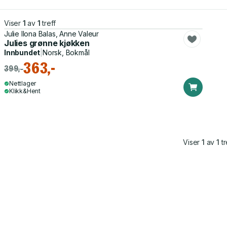
Viser
1
av
1
treff
Julie Ilona Balas, Anne Valeur
Julies grønne kjøkken
Innbundet
|
Norsk, Bokmål
363,-
399,-
Nettlager
Klikk&Hent
Viser
1
av
1
tr