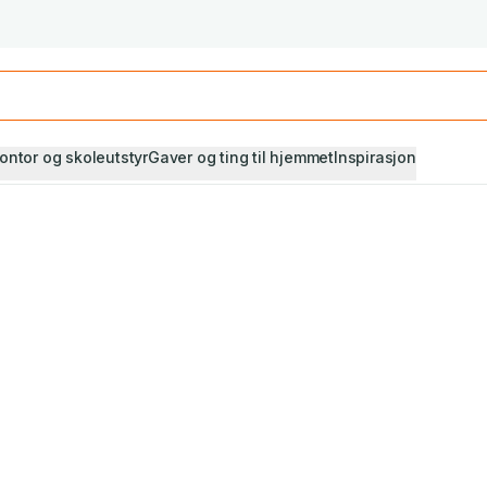
Studiestart! Alle* pensumbøker -20%
Se utvalget her
ontor og skoleutstyr
Gaver og ting til hjemmet
Inspirasjon