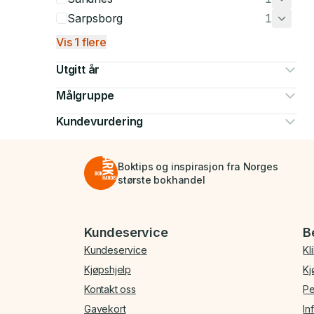
Sarpsborg
1
Vis 1 flere
Utgitt år
Målgruppe
Kundevurdering
Boktips og inspirasjon fra Norges
største bokhandel
Bunnmeny
Kundeservice
B
Kundeservice
Kl
Kjøpshjelp
Kj
Kontakt oss
Pe
Gavekort
In