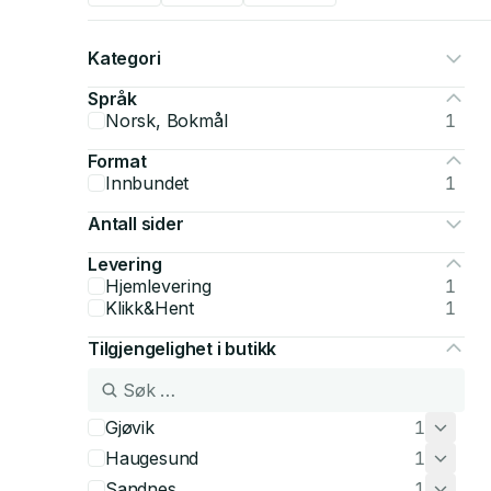
Kategori
Språk
Norsk, Bokmål
1
Format
Innbundet
1
Antall sider
Levering
Hjemlevering
1
Klikk&Hent
1
Tilgjengelighet i butikk
Gjøvik
1
Haugesund
1
Sandnes
1