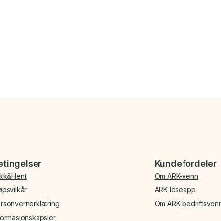
etingelser
Kundefordeler
ikk&Hent
Om ARK-venn
øpsvilkår
ARK leseapp
rsonvernerklæring
Om ARK-bedriftsven
formasjonskapsler