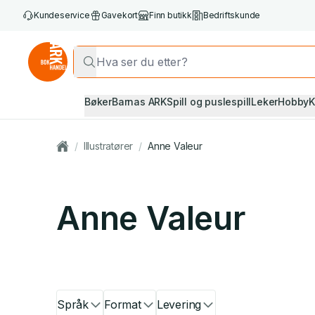
Kundeservice
Gavekort
Finn butikk
Bedriftskunde
Bøker
Barnas ARK
Spill og puslespill
Leker
Hobby
K
/
Illustratører
/
Anne Valeur
Anne Valeur
Språk
Format
Levering