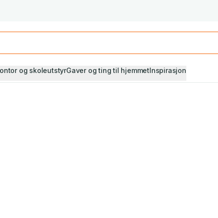
Studiestart! Alle* pensumbøker -20%
Se utvalget her
ontor og skoleutstyr
Gaver og ting til hjemmet
Inspirasjon