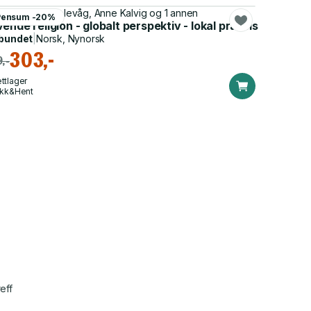
a Rebecca Solevåg, Anne Kalvig og 1 annen
Pensum -20%
ende religion - globalt perspektiv - lokal praksis
bundet
|
Norsk, Nynorsk
303,-
,-
ttlager
ikk&Hent
eff