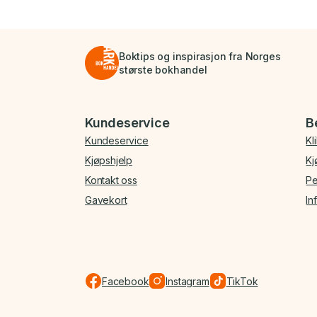
Boktips og inspirasjon fra Norges
største bokhandel
Bunnmeny
Kundeservice
B
Kundeservice
Kl
Kjøpshjelp
Kj
Kontakt oss
Pe
Gavekort
In
Facebook
Instagram
TikTok