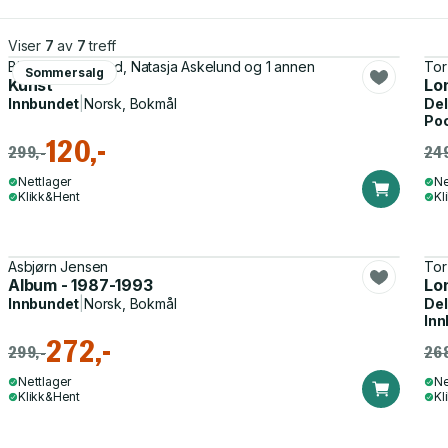
Viser
7
av
7
treff
Bjørn Arild Ersland, Natasja Askelund og 1 annen
Tor
Sommersalg
Kunst
Lo
Innbundet
|
Norsk, Bokmål
Del
Po
120,-
299,-
249
Nettlager
Ne
Klikk&Hent
Kl
Asbjørn Jensen
Tor
Album - 1987-1993
Lo
Innbundet
|
Norsk, Bokmål
Del
Inn
272,-
299,-
268
Nettlager
Ne
Klikk&Hent
Kl