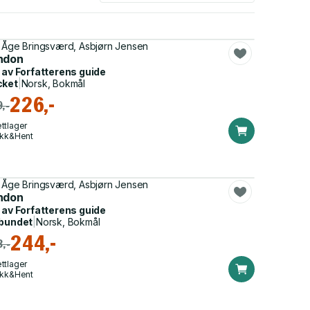
 Åge Bringsværd, Asbjørn Jensen
ndon
 av
Forfatterens guide
cket
|
Norsk, Bokmål
226,-
,-
ttlager
ikk&Hent
 Åge Bringsværd, Asbjørn Jensen
ndon
 av
Forfatterens guide
bundet
|
Norsk, Bokmål
244,-
,-
ttlager
ikk&Hent