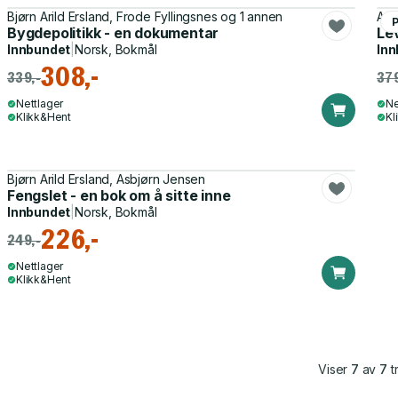
Bjørn Arild Ersland, Frode Fyllingsnes og 1 annen
Ann
Bygdepolitikk - en dokumentar
Lev
Innbundet
|
Norsk, Bokmål
Inn
308,-
339,-
379
Nettlager
Ne
Klikk&Hent
Kl
Bjørn Arild Ersland, Asbjørn Jensen
Fengslet - en bok om å sitte inne
Innbundet
|
Norsk, Bokmål
226,-
249,-
Nettlager
Klikk&Hent
Viser
7
av
7
tr