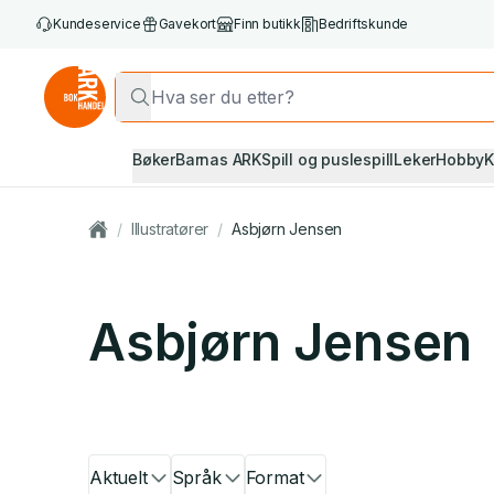
Kundeservice
Gavekort
Finn butikk
Bedriftskunde
Bøker
Barnas ARK
Spill og puslespill
Leker
Hobby
K
/
Illustratører
/
Asbjørn Jensen
Asbjørn Jensen
Aktuelt
Språk
Format