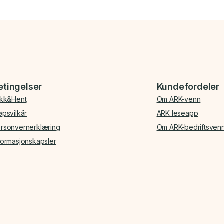
etingelser
Kundefordeler
ikk&Hent
Om ARK-venn
øpsvilkår
ARK leseapp
rsonvernerklæring
Om ARK-bedriftsven
formasjonskapsler