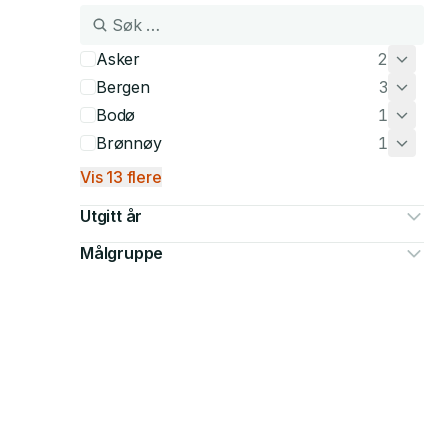
Asker
2
Bergen
3
Bodø
1
Brønnøy
1
Vis 13 flere
Utgitt år
Målgruppe