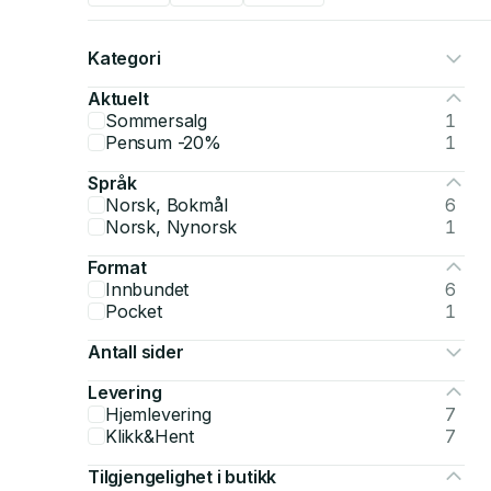
Kategori
Aktuelt
Sommersalg
1
Pensum -20%
1
Språk
Norsk, Bokmål
6
Norsk, Nynorsk
1
Format
Innbundet
6
Pocket
1
Antall sider
Levering
Hjemlevering
7
Klikk&Hent
7
Tilgjengelighet i butikk